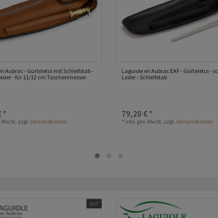
n Aubrac - Gürteletui mit Schleifstab -
Laguiole en Aubrac EAF - Gürteletui - 
eder - für 11/12 cm Taschenmesser
Leder - Schleifstab
 *
79,20 € *
s. MwSt.
zzgl.
Versandkosten
*
inkl. ges. MwSt.
zzgl.
Versandkosten
360°