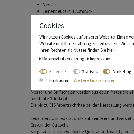
Messer
Leinenbeutel mit Aufdruck
Beschreibung
Cookies
Zertifikat des Herstellers
Wir nutzen Cookies auf unserer Website. Einige vo
Website und Ihre Erfahrung zu verbessern. Weite
Die Schmiede Laguiole en Aubrac
Ihren Rechten als Nutzer finden Sie hier:
Daten­schutz­erklärung
Impressum
Im Südwesten Frankreichs, im Département Aveyron, we
weltweit bekannten Laguiole Messer hergestellt.
Essenziell
Statistik
Marketing
Laguiole en Aubrac zählt zu den besten Schmieden der 
Funktional
Weitere Einstellungen
Bewahrung der Tradition auszeichnen.
Messer und Griffschalen werden aus edlen Materialien in
berühmte Stierkopf.
Die bis zu 216 Arbeitsschritte bei der Herstellung wer
Jeder der Schmiede ist stolz auf sein Werk und versieh
Gravur, der Guilloche.
Sie garantiert handwerkliche Qualität und macht jedes 