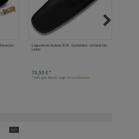
schwarzes
Laguiole en Aubrac ECA - Gürteletui - schwarzes
Laguiole 
Leder
für 11/1
70,50 € *
70,50 
*
inkl. ges. MwSt.
zzgl.
Versandkosten
*
inkl. ge
360°