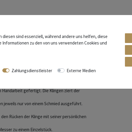
n diesen sind essenziell, während andere uns helfen, diese
re Informationen zu den von uns verwendeten Cookies und
rden seit Mitte des 19. Jahrhunderts die
Zahlungsdienstleister
Externe Medien
Region, die sich besonders durch Qualität und
 Handarbeit gefertigt. Die Klingen ziert der
den jeweils nur von einem Schmied ausgeführt.
t den Rücken der Klinge mit seiner persönlichen
Messer zu einem Einzelstück.