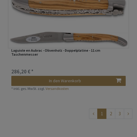
Laguiole en Aubrac - Olivenholz - Doppelplatine - 11 cm
Taschenmesser
286,20 € *
In den Warenkorb
*
inkl. ges. MwSt.
zzgl.
Versandkosten
1
2
3