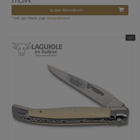
173,20 € *
In den Warenkorb
*
inkl. ges. MwSt.
zzgl.
Versandkosten
360°