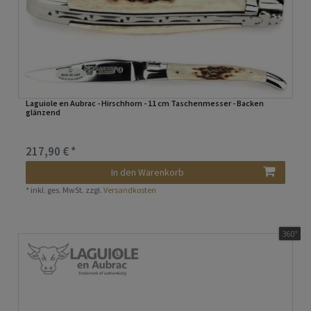
Laguiole en Aubrac - Hirschhorn - 11 cm Taschenmesser - Backen
glänzend
217,90 € *
In den Warenkorb
*
inkl. ges. MwSt.
zzgl.
Versandkosten
360°