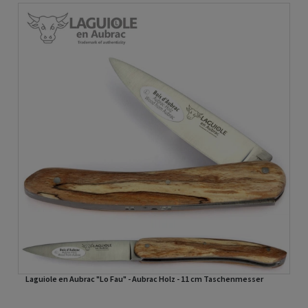
Laguiole en Aubrac "Lo Fau" - Aubrac Holz - 11 cm Taschenmesser