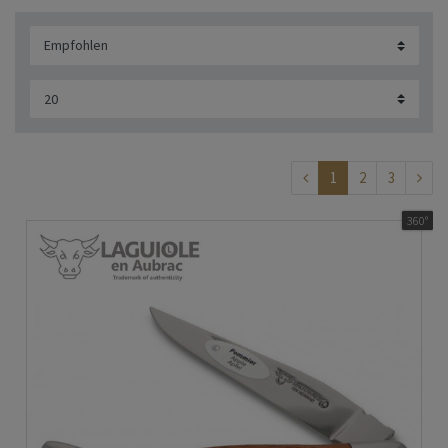
1
2
3
360°