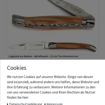
Laguiole en Aubrac - Apfelbaum - 11 cm Taschenmesser
Cookies
173,20 € *
Wir nutzen Cookies auf unserer Website. Einige von diesen
In den Warenkorb
sind essenziell, während andere uns helfen, diese Website und
*
inkl. ges. MwSt.
zzgl.
Versandkosten
Ihre Erfahrung zu verbessern. Weitere Informationen zu den
von uns verwendeten Cookies und Ihren Rechten als Nutzer
finden Sie hier:
Daten­schutz­erklärung
Impressum