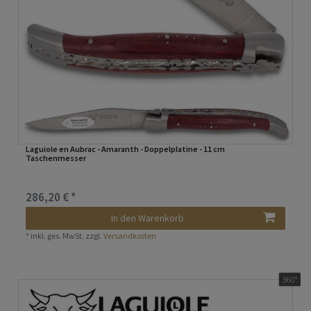
Laguiole en Aubrac - Amaranth - Doppelplatine - 11 cm
Taschenmesser
286,20 € *
In den Warenkorb
*
inkl. ges. MwSt.
zzgl.
Versandkosten
360°