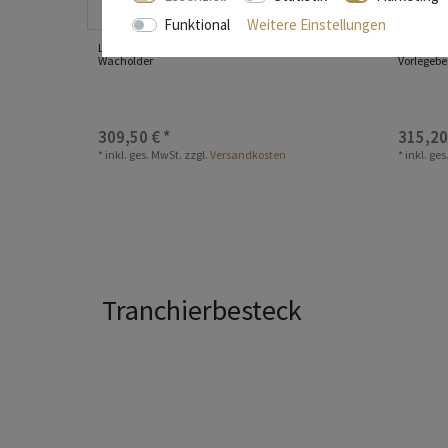
Funktional
Weitere Einstellungen
Laguiole en Aubrac Tranchierbesteck - Griff
Laguiole 
Wacholder
Vorlegebes
309,50 € *
315,20
*
inkl. ges. MwSt.
zzgl.
Versandkosten
*
inkl. ge
Tranchierbesteck