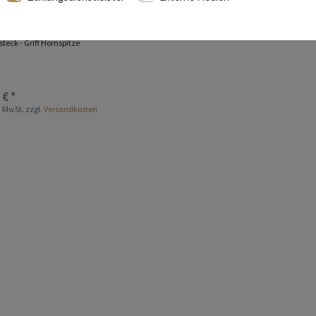
en Aubrac Tranchierbesteck
teck - Griff Hornspitze
 € *
s. MwSt.
zzgl.
Versandkosten