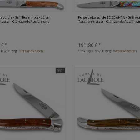
aguiole - Griff Rosenholz - 11 cm
Forge de Laguiole SEIZE ANTA - Griff Acr
esser - Glänzende Ausführung
Taschenmesser - Glänzende Ausführu
 € *
191,80 € *
s. MwSt.
zzgl.
Versandkosten
*
inkl. ges. MwSt.
zzgl.
Versandkosten
360°