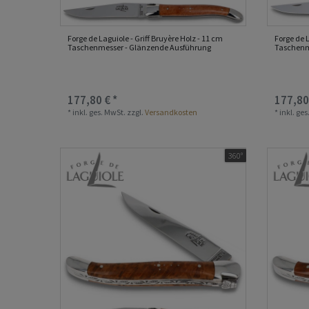
Forge de Laguiole - Griff Bruyère Holz - 11 cm
Forge de L
Taschenmesser - Glänzende Ausführung
Taschenm
177,80 € *
177,80
*
inkl. ges. MwSt.
zzgl.
Versandkosten
*
inkl. ge
360°