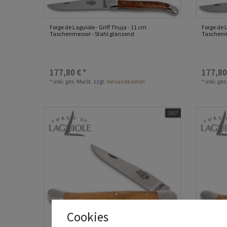
Forge de Laguiole - Griff Thuja - 11 cm
Forge de 
Taschenmesser - Stahl glänzend
Taschenm
177,80 € *
177,80
*
inkl. ges. MwSt.
zzgl.
Versandkosten
*
inkl. ge
360°
Cookies