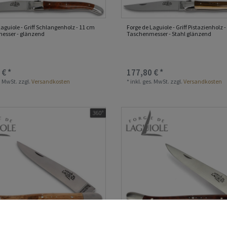
Laguiole - Griff Schlangenholz - 11 cm
Forge de Laguiole - Griff Pistazienholz 
esser - glänzend
Taschenmesser - Stahl glänzend
 € *
177,80 € *
s. MwSt.
zzgl.
Versandkosten
*
inkl. ges. MwSt.
zzgl.
Versandkosten
360°