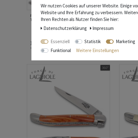
Wir nutzen Cookies auf unserer Website. Einige vo
Website und Ihre Erfahrung zu verbessern. Weite
Forge de Laguiole - Griff Olive - 11 cm
Forge de 
Ihren Rechten als Nutzer finden Sie hier:
Taschenmesser - Stahl matt
Taschenm
Daten­schutz­erklärung
Impressum
Essenziell
Statistik
Marketing
177,80 € *
177,80
*
inkl. ges. MwSt.
zzgl.
Versandkosten
*
inkl. ge
Funktional
Weitere Einstellungen
360°