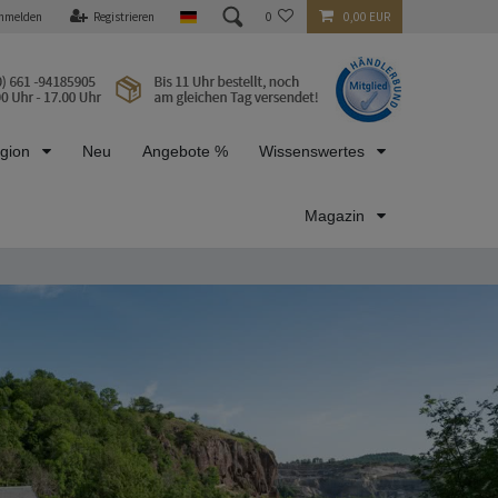
nmelden
Registrieren
0
0,00 EUR
egion
Neu
Angebote %
Wissenswertes
Magazin