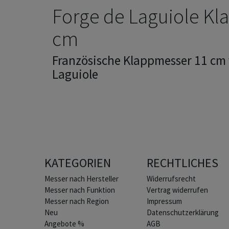
Forge de Laguiole Kl
cm
Französische Klappmesser 11 cm 
Laguiole
KATEGORIEN
RECHTLICHES
Home
Messer nach Hersteller
Widerrufs­recht
Messer nach Funktion
Vertrag widerrufen
Messer nach Region
Impressum
Neu
Daten­schutz­erklärung
Angebote %
AGB