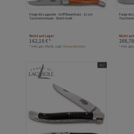
Forge de Laguiole - Griff Rosenholz - 11 cm
Forge de 
Taschenmesser - Stahl matt
Taschenm
Nicht auf Lager
Nicht auf
162,10 € *
208,70
*
inkl. ges. MwSt.
zzgl.
Versandkosten
*
inkl. ge
360°