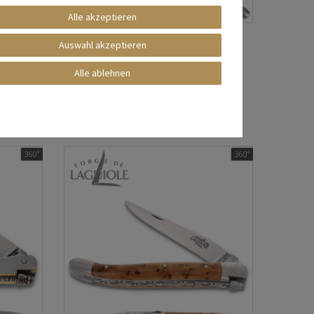
Alle akzeptieren
 - 11 cm
Forge de Laguiole - Griff Bruyère - 11 cm
Auswahl akzeptieren
Taschenmesser
Alle ablehnen
162,10 € *
*
inkl. ges. MwSt.
zzgl.
Versandkosten
360°
360°