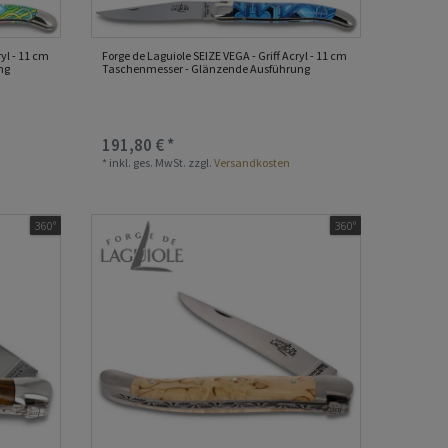
yl - 11 cm
Forge de Laguiole SEIZE VEGA - Griff Acryl - 11 cm
ng
Taschenmesser - Glänzende Ausführung
191,80 € *
*
inkl. ges. MwSt.
zzgl.
Versandkosten
360°
360°