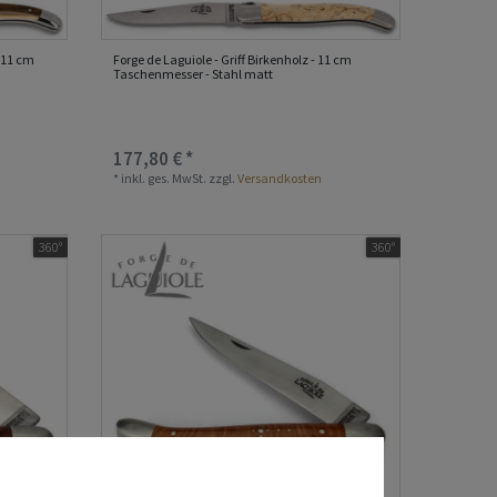
- 11 cm
Forge de Laguiole - Griff Birkenholz - 11 cm
Taschenmesser - Stahl matt
177,80 € *
*
inkl. ges. MwSt.
zzgl.
Versandkosten
360°
360°