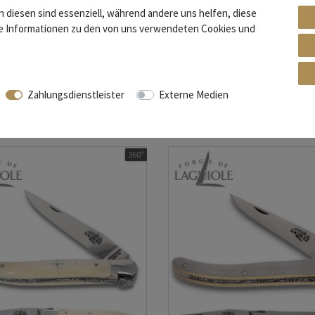
n diesen sind essenziell, während andere uns helfen, diese
re Informationen zu den von uns verwendeten Cookies und
Laguiole - Griff Wacholder - 11 cm
Forge de Laguiole - Griff Schlangenholz
esser - Stahl matt
Taschenmesser
Zahlungsdienstleister
Externe Medien
 € *
177,80 € *
s. MwSt.
zzgl.
Versandkosten
*
inkl. ges. MwSt.
zzgl.
Versandkosten
360°