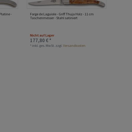
Platine -
Forge de Laguiole - Griff Thuja Holz - 11 cm
Taschenmesser - Stahl satiniert
Nicht auf Lager
177,80 € *
*
inkl. ges. MwSt.
zzgl.
Versandkosten