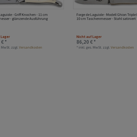
Laguiole - Griff Knochen - 11 cm
Forge de Laguiole - Modell Ghion Triple 
esser - glänzende Ausführung
10 cm Taschenmesser - Stahl satiniert
 Lager
Nicht auf Lager
 € *
86,20 € *
s. MwSt.
zzgl.
Versandkosten
*
inkl. ges. MwSt.
zzgl.
Versandkosten