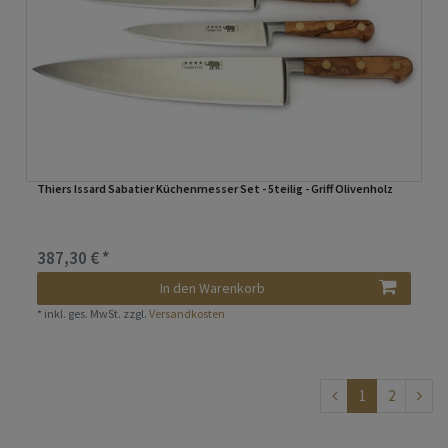
Thiers Issard Sabatier Küchenmesser Set - 5teilig - Griff Olivenholz
387,30 € *
In den Warenkorb
*
inkl. ges. MwSt.
zzgl.
Versandkosten
1
2