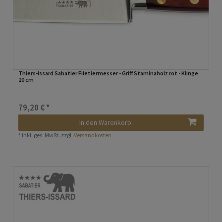
Thiers-Issard Sabatier Filetiermesser - Griff Staminaholz rot - Klinge
20 cm
79,20 € *
In den Warenkorb
*
inkl. ges. MwSt.
zzgl.
Versandkosten