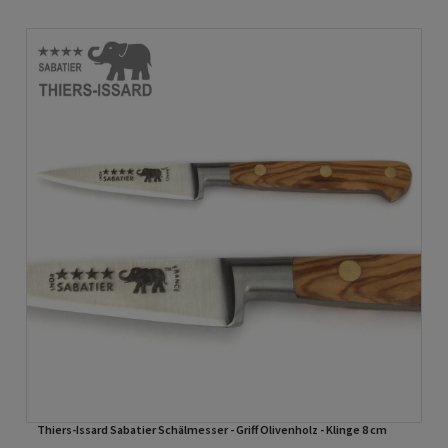
Thiers-Issard Sabatier Schälmesser - Griff Olivenholz - Klinge 8 cm