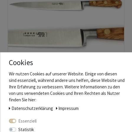
Cookies
Wir nutzen Cookies auf unserer Website. Einige von diesen
Thiers-Issard Sabatier Filetiermesser - Griff Olivenholz - Klinge 20 cm
sind essenziell, während andere uns helfen, diese Website und
Ihre Erfahrung zu verbessern. Weitere Informationen zu den
von uns verwendeten Cookies und Ihren Rechten als Nutzer
81,70 € *
finden Sie hier:
In den Warenkorb
Daten­schutz­erklärung
Impressum
*
inkl. ges. MwSt.
zzgl.
Versandkosten
Essenziell
Statistik