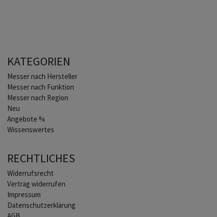
KATEGORIEN
Home
Messer nach Hersteller
Messer nach Funktion
Messer nach Region
Neu
Angebote %
Wissenswertes
RECHTLICHES
Widerrufs­recht
Vertrag widerrufen
Impressum
Daten­schutz­erklärung
AGB