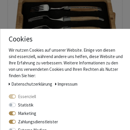
Cookies
Wir nutzen Cookies auf unserer Website. Einige von diesen
sind essenziell, während andere uns helfen, diese Website und
Ihre Erfahrung zu verbessern. Weitere Informationen zu den
von uns verwendeten Cookies und Ihren Rechten als Nutzer
finden Sie hier:
Daten­schutz­erklärung
Impressum
Laguiole en Aubrac Gabeln - Griff Eiche - 4er Set - passend zu den
Steakmessern
Essenziell
423,50 € *
Statistik
In den Warenkorb
Marketing
*
inkl. ges. MwSt.
zzgl.
Versandkosten
Zahlungsdienstleister