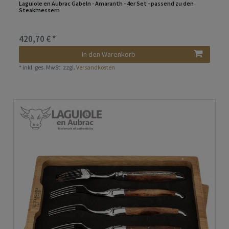
Laguiole en Aubrac Gabeln - Amaranth - 4er Set - passend zu den
Steakmessern
420,70 € *
In den Warenkorb
*
inkl. ges. MwSt.
zzgl.
Versandkosten