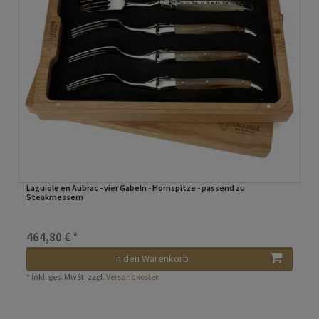
Laguiole en Aubrac - vier Gabeln - Hornspitze - passend zu
Steakmessern
464,80 € *
In den Warenkorb
*
inkl. ges. MwSt.
zzgl.
Versandkosten