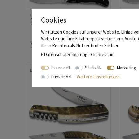
Laguiole Arbalete G. David - Ebenholz -
Laguiole 
Cookies
Korkenzieher - 12cm Jagd Taschenmesser -
Korkenzi
Stahl glänzend
Wir nutzen Cookies auf unserer Website. Einige vo
Website und Ihre Erfahrung zu verbessern. Weite
254,60 € *
268,50
Ihren Rechten als Nutzer finden Sie hier:
*
inkl. ges. MwSt.
zzgl.
Versandkosten
*
inkl. ge
Daten­schutz­erklärung
Impressum
Essenziell
Statistik
Marketing
360°
Funktional
Weitere Einstellungen