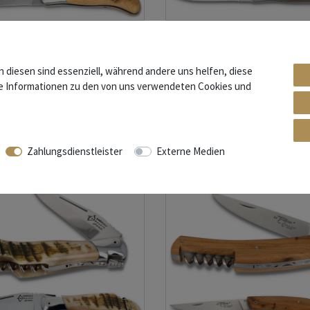
Arbalete G. David - Wacholder -
Laguiole Arbalete G. David - Widderhor
eher - 12 cm Jagd Taschenmesser
Korkenzieher - 12 cm Jagd Taschenme
n diesen sind essenziell, während andere uns helfen, diese
re Informationen zu den von uns verwendeten Cookies und
 € *
348,10 € *
s. MwSt.
zzgl.
Versandkosten
*
inkl. ges. MwSt.
zzgl.
Versandkosten
Zahlungsdienstleister
Externe Medien
360°