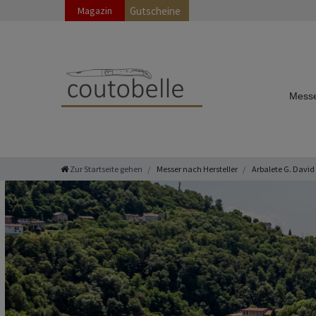
Magazin
Gutscheine
Messe
Zur Startseite gehen
Messer nach Hersteller
Arbalete G. David 