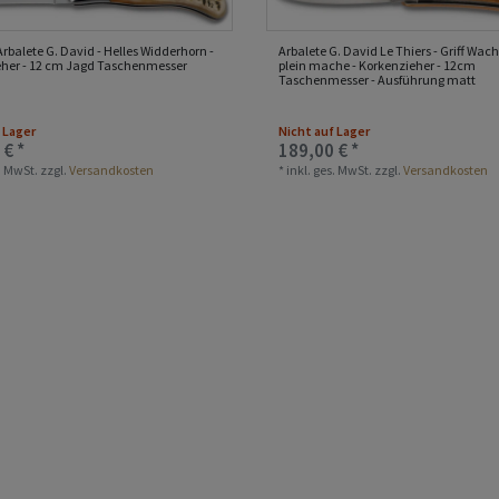
Arbalete G. David - Helles Widderhorn -
Arbalete G. David Le Thiers - Griff Wac
eher - 12 cm Jagd Taschenmesser
plein mache - Korkenzieher - 12cm
Taschenmesser - Ausführung matt
 Lager
Nicht auf Lager
 € *
189,00 € *
s. MwSt.
zzgl.
Versandkosten
*
inkl. ges. MwSt.
zzgl.
Versandkosten