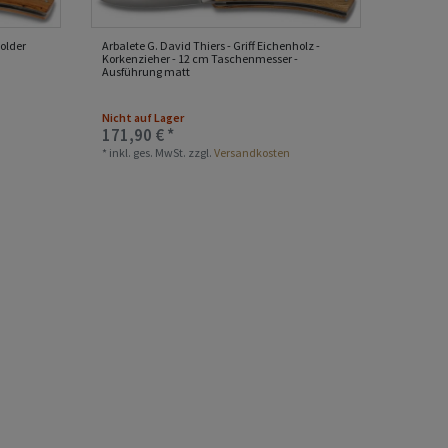
holder
Arbalete G. David Thiers - Griff Eichenholz -
Korkenzieher - 12 cm Taschenmesser -
Ausführung matt
Nicht auf Lager
171,90 € *
*
inkl. ges. MwSt.
zzgl.
Versandkosten