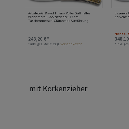
Arbalete G. David Thiers - Voller Griff helles
Laguiole 
Widderhorn - Korkenzieher - 12 cm
Korkenzi
Taschenmesser - Glänzende Ausführung
Nicht auf
243,20 € *
348,10
*
inkl. ges. MwSt.
zzgl.
Versandkosten
*
inkl. ge
mit Korkenzieher