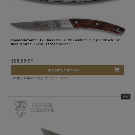
Claude Dozorme - Le Thiers RLT - Griff Eisenholz - Klinge Balbach DSC
Inox Damast - 12 cm Taschenmesser
758,60 € *
In den Warenkorb
*
inkl. ges. MwSt.
zzgl.
Versandkosten
360°