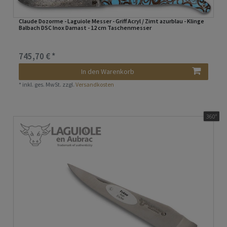
Claude Dozorme - Laguiole Messer - Griff Acryl / Zimt azurblau - Klinge
Balbach DSC Inox Damast - 12 cm Taschenmesser
745,70 € *
In den Warenkorb
*
inkl. ges. MwSt.
zzgl.
Versandkosten
360°