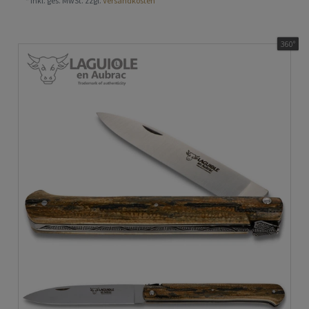
*
inkl. ges. MwSt.
zzgl.
Versandkosten
360°