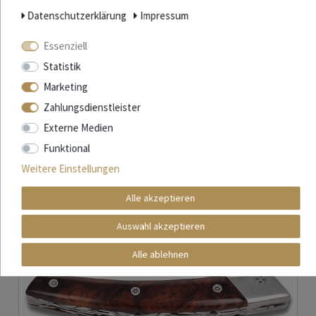
Damast - Edelstahl glänzend
Daten­schutz­erklärung
Impressum
564,70 € *
Essenziell
In den Warenkorb
Statistik
*
inkl. ges. MwSt.
zzgl.
Versandkosten
Marketing
Zahlungsdienstleister
Externe Medien
360°
Funktional
Weitere Einstellungen
Alle akzeptieren
Auswahl akzeptieren
Alle ablehnen