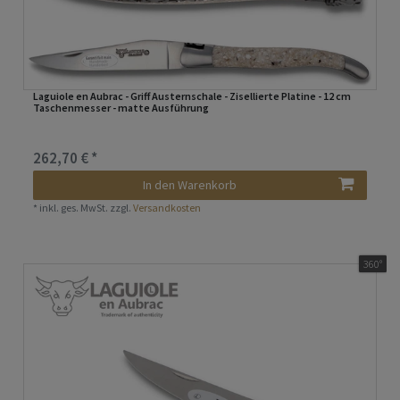
Laguiole en Aubrac - Griff Austernschale - Zisellierte Platine - 12 cm
Taschenmesser - matte Ausführung
262,70 € *
In den Warenkorb
*
inkl. ges. MwSt.
zzgl.
Versandkosten
360°