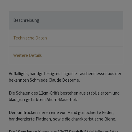
Beschreibung
Technische Daten
Weitere Details
Auffälliges, handgefertigtes Laguiole Taschenmesser aus der
bekannten Schmiede Claude Dozorme.
Die Schalen des 12cm-Griffs bestehen aus stabilisiertem und
blaugrün gefärbtem Ahorn-Maserholz.
Den Griffrücken zieren eine von Hand guillochierte Feder,
handverzierte Platinen, sowie die charakteristische Biene.
Die 10 cm lange Klinge aus 12c27 Sandvik-Stahl trägt auf der