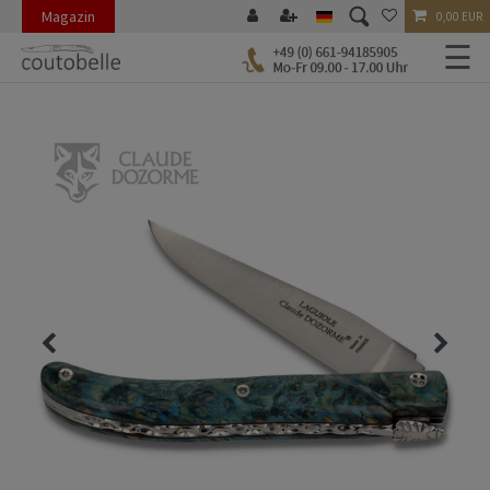
Magazin
0,00 EUR
☰