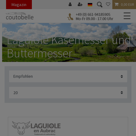
Magazin
0,00 EUR
☰
Laguiole Käsemesser und
Buttermesser