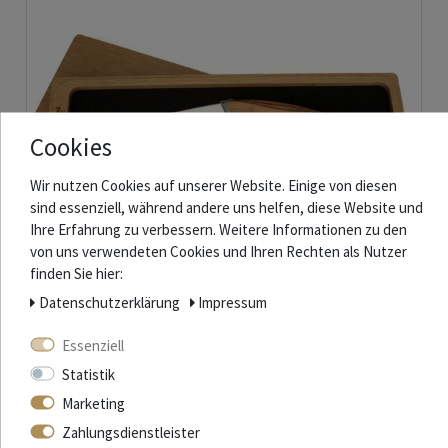
Cookies
Wir nutzen Cookies auf unserer Website. Einige von diesen
sind essenziell, während andere uns helfen, diese Website und
Ihre Erfahrung zu verbessern. Weitere Informationen zu den
von uns verwendeten Cookies und Ihren Rechten als Nutzer
finden Sie hier:
Daten­schutz­erklärung
Impressum
Laguiole en Aubrac Käsemesser "Le Buron" - Griff Olivenholz
Essenziell
Statistik
181,20 € *
Marketing
In den Warenkorb
Zahlungsdienstleister
*
inkl. ges. MwSt.
zzgl.
Versandkosten