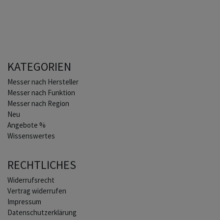
KATEGORIEN
Home
Messer nach Hersteller
Messer nach Funktion
Messer nach Region
Neu
Angebote %
Wissenswertes
RECHTLICHES
Widerrufs­recht
Vertrag widerrufen
Impressum
Daten­schutz­erklärung