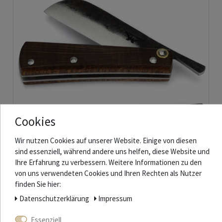
Cookies
Wir nutzen Cookies auf unserer Website. Einige von diesen
Fréderic Marchand - Seefahrermesser Le London - Fass-Eiche - Klinge
Brut de Forge
sind essenziell, während andere uns helfen, diese Website und
Ihre Erfahrung zu verbessern. Weitere Informationen zu den
Nicht auf Lager
von uns verwendeten Cookies und Ihren Rechten als Nutzer
420,20 € *
finden Sie hier:
Artikel anzeigen
Daten­schutz­erklärung
Impressum
*
inkl. ges. MwSt.
zzgl.
Versandkosten
Essenziell