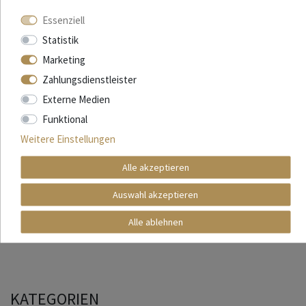
Essenziell
Laguiole en Aubrac Tranchierbesteck Vorlegebesteck - Griff
Hornspitze
Statistik
Marketing
315,20 € *
Zahlungsdienstleister
In den Warenkorb
Externe Medien
*
inkl. ges. MwSt.
zzgl.
Versandkosten
Funktional
Weitere Einstellungen
Alle akzeptieren
Laguiole Tranchierbesteck
Auswahl akzeptieren
Alle ablehnen
KATEGORIEN