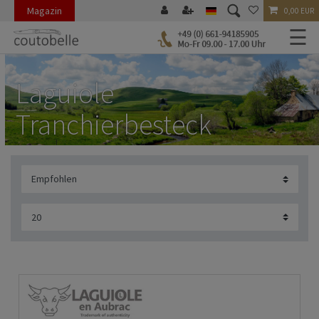
Magazin
0,00 EUR
☰
Laguiole
Tranchierbesteck