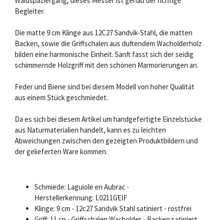
Waldspaziergang, dieses Messer ist genau der richtige
Begleiter.
Die matte 9 cm Klinge aus 12C27 Sandvik-Stahl, die matten
Backen, sowie die Griffschalen aus duftendem Wacholderholz
bilden eine harmonische Einheit. Sanft fasst sich der seidig
schimmernde Holzgriff mit den schönen Marmorierungen an.
Feder und Biene sind bei diesem Modell von hoher Qualität
aus einem Stück geschmiedet.
Da es sich bei diesem Artikel um handgefertigte Einzelstücke
aus Naturmaterialien handelt, kann es zu leichten
Abweichungen zwischen den gezeigten Produktbildern und
der gelieferten Ware kommen.
Schmiede: Laguiole en Aubrac -
Herstellerkennung: L0211GEIF
Klinge: 9 cm - 12c27 Sandvik Stahl satiniert - rostfrei
Griff: 11 cn - Griffschalen Wacholder - Backen satiniert