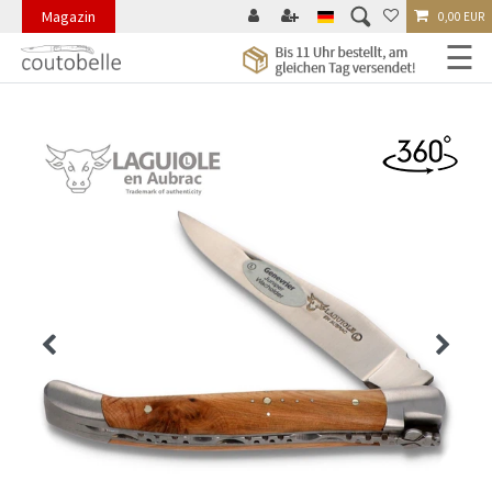
Magazin
0,00 EUR
☰