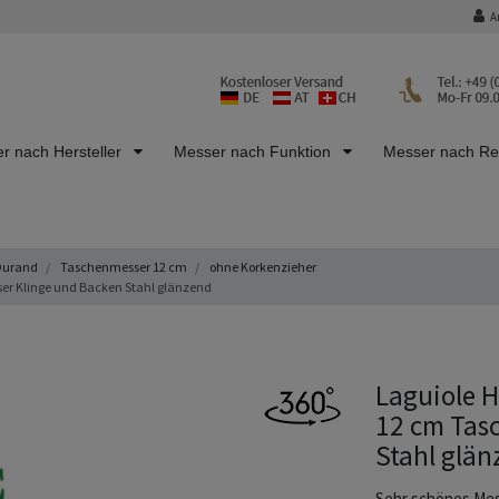
A
r nach Hersteller
Messer nach Funktion
Messer nach R
Durand
Taschenmesser 12 cm
ohne Korkenzieher
er Klinge und Backen Stahl glänzend
Laguiole H
12 cm Tas
Stahl glän
Sehr schönes Mes