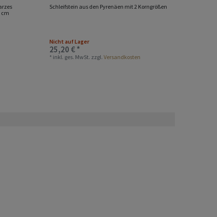
arzes
Schleifstein aus den Pyrenäen mit 2 Korngrößen
Natürlic
2 cm
Pyrenäe
Nicht auf Lager
25,20 € *
18,50 
*
inkl. ges. MwSt.
zzgl.
Versandkosten
*
inkl. ge