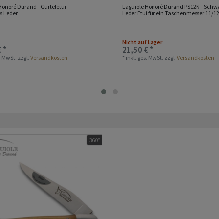
Honoré Durand - Gürteletui -
Laguiole Honoré Durand PS12N - Schw
s Leder
Leder Etui für ein Taschenmesser 11/1
Nicht auf Lager
 *
21,50 € *
s. MwSt.
zzgl.
Versandkosten
*
inkl. ges. MwSt.
zzgl.
Versandkosten
360°