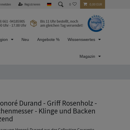
nmelden
Registrieren
0
0,00 EUR
egion
Neu
Angebote %
Wissenswertes
Magazin
onoré Durand - Griff Rosenholz -
chenmesser - Klinge und Backen
zend
ser von Honoré Durand aus der Collection Courante.