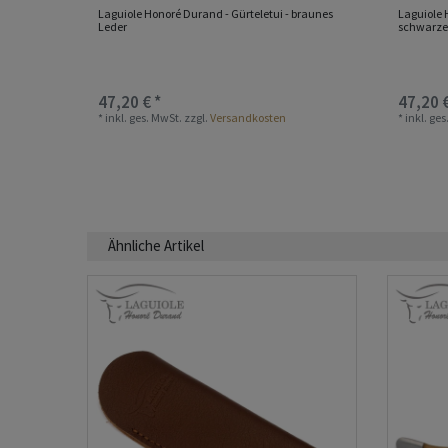
Laguiole Honoré Durand - Gürteletui - braunes
Laguiole 
Leder
schwarze
47,20 € *
47,20 €
*
inkl. ges. MwSt.
zzgl.
Versandkosten
*
inkl. ge
Ähnliche Artikel