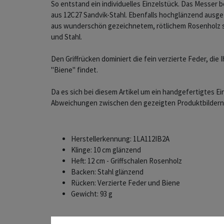
So entstand ein individuelles Einzelstück. Das Messer 
aus 12C27 Sandvik-Stahl. Ebenfalls hochglänzend ausgefü
aus wunderschön gezeichnetem, rötlichem Rosenholz 
und Stahl.
Den Griffrücken dominiert die fein verzierte Feder, die I
"Biene" findet.
Da es sich bei diesem Artikel um ein handgefertigtes Ei
Abweichungen zwischen den gezeigten Produktbildern
Herstellerkennung: 1LA112IB2A
Klinge: 10 cm glänzend
Heft: 12 cm - Griffschalen Rosenholz
Backen: Stahl glänzend
Rücken: Verzierte Feder und Biene​
Gewicht: 93 g