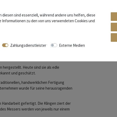
n diesen sind essenziell, während andere uns helfen, diese
re Informationen zu den von uns verwendeten Cookies und
urand"
Zahlungsdienstleister
Externe Medien
rden seit Mitte des 19. Jahrhunderts die
 hergestellt. Heute sind sie als edle
ekannt und geschätzt.
raditionellen, handwerklichen Fertigung
Unternehmen wurde für seine herausragenden
 Handarbeit gefertigt. Die Klingen ziert der
ng des Messers werden von jeweils nur einem