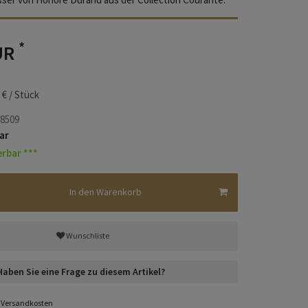
*
UR
 € / Stück
8509
ar
erbar ***
In den Warenkorb
Wunschliste
Haben Sie eine Frage zu diesem Artikel?
Versandkosten