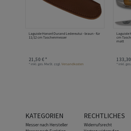
Laguiole Honoré Durand Ledereutui - braun - für
Laguiole 
11/12 cm Taschenmesser
cm Tasch
matt
21,50 € *
133,30
*
inkl. ges. MwSt.
zzgl.
Versandkosten
*
inkl. ge
KATEGORIEN
RECHTLICHES
Home
Messer nach Hersteller
Widerrufs­recht