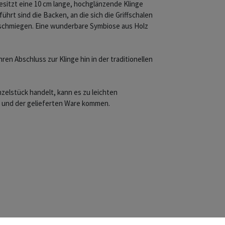
besitzt eine 10 cm lange, hochglänzende Klinge
hrt sind die Backen, an die sich die Griffschalen
schmiegen. Eine wunderbare Symbiose aus Holz
hren Abschluss zur Klinge hin in der traditionellen
nzelstück handelt, kann es zu leichten
 und der gelieferten Ware kommen.