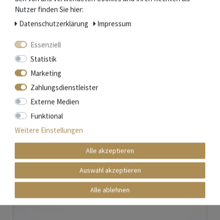
Nutzer finden Sie hier:
Daten­schutz­erklärung
Impressum
Essenziell
Statistik
Marketing
Zahlungsdienstleister
Natürlicher Schleifstein aus den Pyrenäen - 2 Korngrößen - Holzhalter
Externe Medien
Funktional
Nicht auf Lager
48,00 € *
Weitere Einstellungen
Artikel anzeigen
Alle akzeptieren
*
inkl. ges. MwSt.
zzgl.
Versandkosten
Auswahl akzeptieren
Alle ablehnen