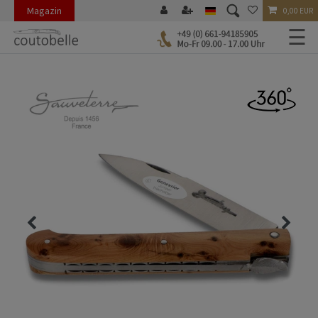
Magazin
0,00 EUR
☰