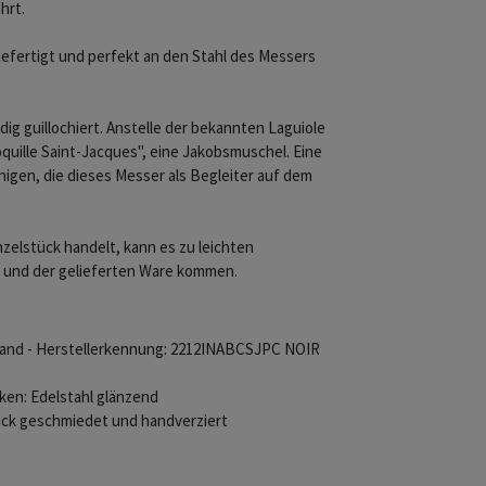
hrt.
 gefertigt und perfekt an den Stahl des Messers
g guillochiert. Anstelle der bekannten Laguiole
oquille Saint-Jacques", eine Jakobsmuschel. Eine
enigen, die dieses Messer als Begleiter auf dem
nzelstück handelt, kann es zu leichten
 und der gelieferten Ware kommen.
urand - Herstellerkennung: 2212INABCSJPC NOIR
cken: Edelstahl glänzend
ck geschmiedet und handverziert