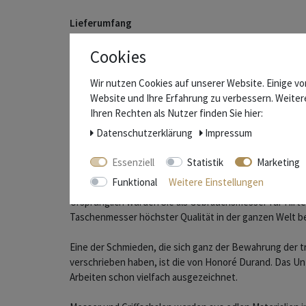
Lieferumfang
Messer
Cookies
Schachtel
Zertifikat des Hersteller
Wir nutzen Cookies auf unserer Website. Einige vo
Website und Ihre Erfahrung zu verbessern. Weite
Ihren Rechten als Nutzer finden Sie hier:
Die Schmiede "La Coutellerie de Laguiole Honoré D
Daten­schutz­erklärung
Impressum
Im Südwesten Frankreichs, im Département Aveyron, we
Essenziell
Statistik
Marketing
weltweit bekannten Laguiole Messer gefertigt.
Funktional
Weitere Einstellungen
Ursprünglich wurden Sie als Gebrauchsmesser für Hirten
Taschenmesser höchster Qualität in der ganzen Welt b
Eine der Schmieden, die sich ganz der Bewahrung der t
verschrieben haben, ist die von Honoré Durand. Das 
Arbeiten schon vielfach ausgezeichnet.