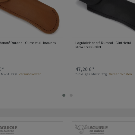
Honoré Durand - Gürteletui - braunes
Laguiole Honoré Durand - Gürteletui -
schwarzes Leder
 *
47,20 € *
s. MwSt.
zzgl.
Versandkosten
*
inkl. ges. MwSt.
zzgl.
Versandkosten