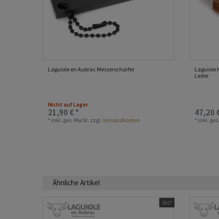
Laguiole en Aubrac Messerschärfer
Laguiole 
Leder
Nicht auf Lager
21,90 € *
47,20 €
*
inkl. ges. MwSt.
zzgl.
Versandkosten
*
inkl. ge
Ähnliche Artikel
360°