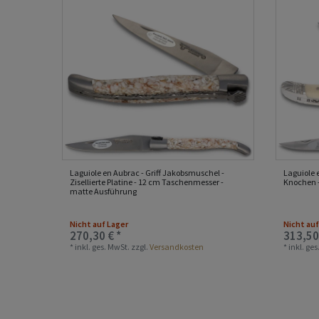
Laguiole en Aubrac - Griff Jakobsmuschel -
Laguiole 
Zisellierte Platine - 12 cm Taschenmesser -
Knochen 
matte Ausführung
Nicht auf Lager
Nicht auf
270,30 € *
313,50
*
inkl. ges. MwSt.
zzgl.
Versandkosten
*
inkl. ge