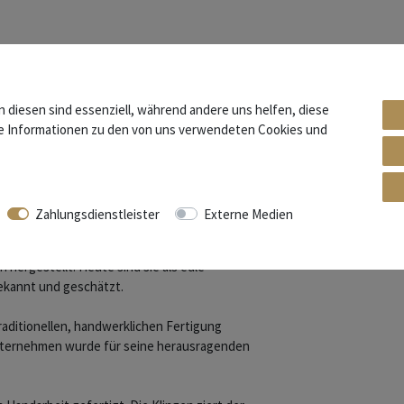
n diesen sind essenziell, während andere uns helfen, diese
re Informationen zu den von uns verwendeten Cookies und
urand"
rden seit Mitte des 19. Jahrhunderts die
Zahlungsdienstleister
Externe Medien
 hergestellt. Heute sind sie als edle
ekannt und geschätzt.
raditionellen, handwerklichen Fertigung
Unternehmen wurde für seine herausragenden