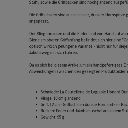
Stahl, sowie die Griffbacken sind hochglänzend ausgefü
Die Griffschalen sind aus massiver, dunkler Hornspitze
angepasst.
Der Klingenrücken und die Feder sind von Hand aufwändi
Biene am oberen Griffanfang befindet sich hier eine "C
optisch wirklich gelungene Variante - nicht nur für diej
Jakobsweg mit sich führen.
Da es sich bei diesem Artikel um ein handgefertigtes Ei
Abweichungen zwischen den gezeigten Produktbildern
Schmiede: La Coutellerie de Laguiole Honoré D
Klinge: 10 cm glänzend
Griff: 12 cm - Griffschalen dunkle Hornspitze - Ba
Rücken: Feder und Jakobsmuschel aus einem Stü
Gewicht: 95 g