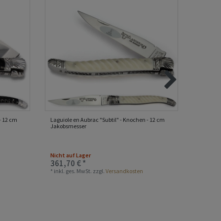
- 12 cm
Laguiole en Aubrac "Subtil" - Knochen - 12 cm
Laguiole
Jakobsmesser
12 cm T
Nicht auf Lager
361,70 € *
298,20
*
inkl. ges. MwSt.
zzgl.
Versandkosten
*
inkl. ge