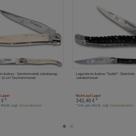
en Aubrac - Sondermodell Jakobsweg -
Laguiole en Aubrac "Subtil" - Ebenholz 
- 12 cm Taschenmesser
Jakobsmesser
 Lager
Nicht auf Lager
 € *
342,40 € *
s. MwSt.
zzgl.
Versandkosten
*
inkl. ges. MwSt.
zzgl.
Versandkosten