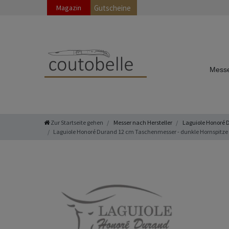
Magazin
Gutscheine
Messe
Zur Startseite gehen
Messer nach Hersteller
Laguiole Honoré 
Laguiole Honoré Durand 12 cm Taschenmesser - dunkle Hornspitze 