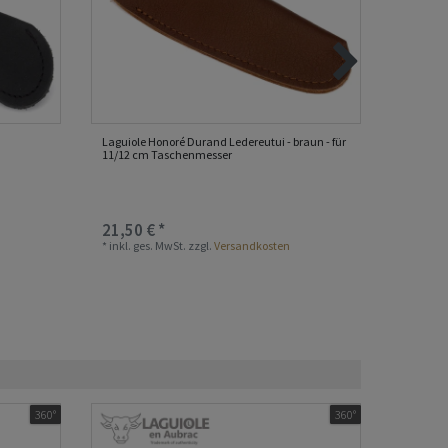
Laguiole Honoré Durand Ledereutui - braun - für
Laguiole
11/12 cm Taschenmesser
Leder Et
Nicht au
21,50 € *
21,50 
*
inkl. ges. MwSt.
zzgl.
Versandkosten
*
inkl. ge
360°
360°