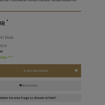
*
UR
 € / Stück
9134
ar
erbar ***
In den Warenkorb
Wunschliste
Haben Sie eine Frage zu diesem Artikel?