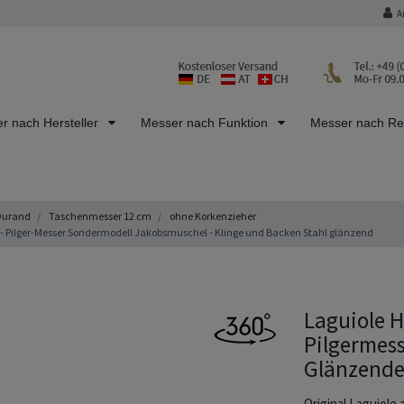
A
r nach Hersteller
Messer nach Funktion
Messer nach R
Durand
Taschenmesser 12 cm
ohne Korkenzieher
- Pilger-Messer Sondermodell Jakobsmuschel - Klinge und Backen Stahl glänzend
Laguiole H
Pilgermess
Glänzende
Original Laguiole