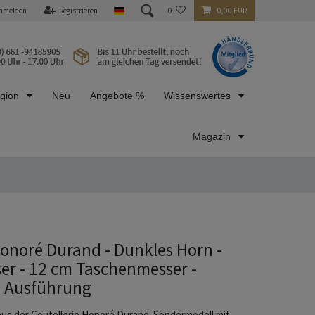
nmelden
Registrieren
0
0,00 EUR
egion
Neu
Angebote %
Wissenswertes
Magazin
onoré Durand - Dunkles Horn -
er - 12 cm Taschenmesser -
 Ausführung
 aus der Coutellerie Honoré Durand. Sondermodell mit