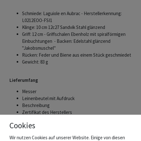
Schmiede: Laguiole en Aubrac - Herstellerkennung:
L0212EOO-FSI1
Klinge: 10 cm 12c27 Sandvik Stahl glänzend
Griff: 12 cm - Griffschalen Ebenholz mit spiralförmigen
Einbuchtungen - Backen: Edelstahl glänzend
"Jakobsmuschel"
Rücken: Feder und Biene aus einem Stück geschmiedet
Gewicht: 83 g
Lieferumfang
Messer
Leinenbeutel mit Aufdruck
Beschreibung
Zertifikat des Herstellers
Cookies
Die Schmiede Laguiole en Aubrac
Wir nutzen Cookies auf unserer Website. Einige von diesen