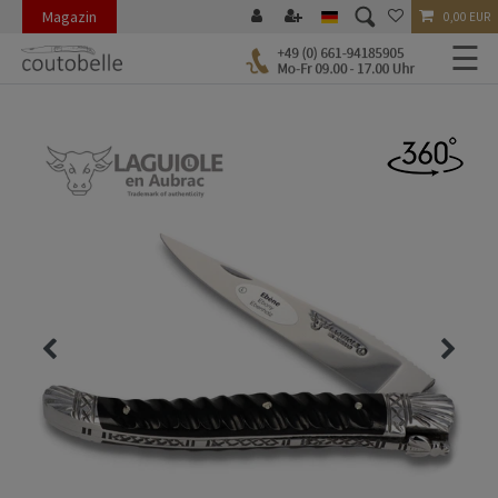
Magazin
0,00 EUR
☰