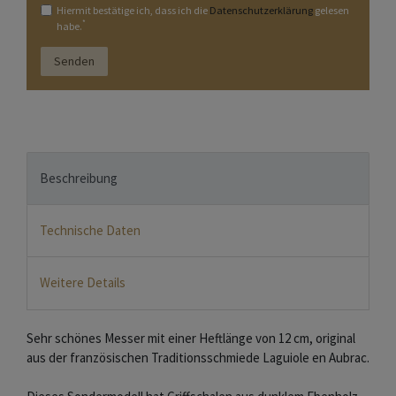
Hiermit bestätige ich, dass ich die
Daten­schutz­erklärung
gelesen
*
habe.
Senden
Beschreibung
Technische Daten
Weitere Details
Sehr schönes Messer mit einer Heftlänge von 12 cm, original
aus der französischen Traditionsschmiede Laguiole en Aubrac.