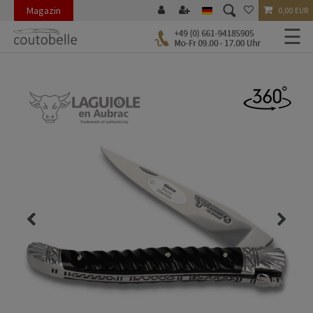
Magazin
0,00 EUR
☰