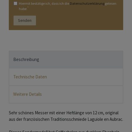
Hiermit bestätige ich, dass ich die
Daten­schutz­erklärung
gelesen
*
habe.
Senden
Beschreibung
Technische Daten
Weitere Details
Sehr schönes Messer mit einer Heftlänge von 12 cm, original
aus der französischen Traditionsschmiede Laguiole en Aubrac.