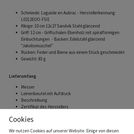
Schmiede: Laguiole en Aubrac - Herstellerkennung:
L0212EOO-FSI1
Klinge: 10 cm 12c27 Sandvik Stahl glänzend
Griff: 12 cm - Griffschalen Ebenholz mit spiralförmigen
Einbuchtungen - Backen: Edelstahl glänzend
"Jakobsmuschel"
Rücken: Feder und Biene aus einem Stück geschmiedet
Gewicht: 83 g
Lieferumfang
Messer
Leinenbeutel mit Aufdruck
Beschreibung
Zertifikat des Herstellers
Cookies
Die Schmiede Laguiole en Aubrac
Wir nutzen Cookies auf unserer Website. Einige von diesen