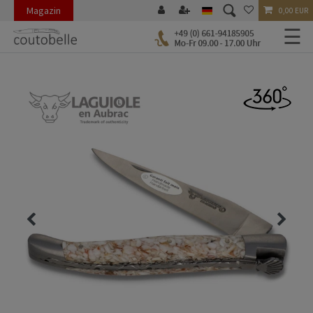
Magazin
0,00 EUR
☰