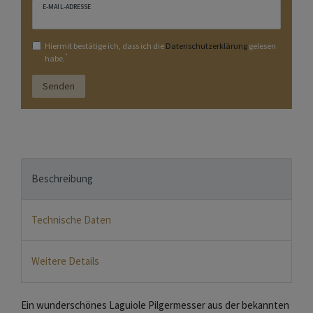
E-MAIL-ADRESSE
Hiermit bestätige ich, dass ich die
Daten­schutz­erklärung
gelesen
*
habe.
Senden
Beschreibung
Technische Daten
Weitere Details
Ein wunderschönes Laguiole Pilgermesser aus der bekannten