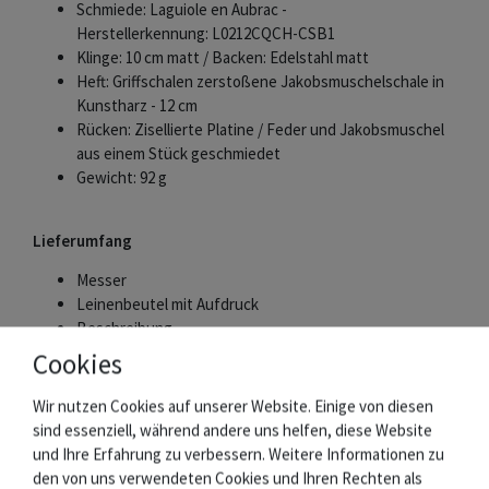
Schmiede: Laguiole en Aubrac -
Herstellerkennung: L0212CQCH-CSB1
Klinge: 10 cm matt / Backen: Edelstahl matt
Heft: Griffschalen zerstoßene Jakobsmuschelschale in
Kunstharz - 12 cm
Rücken: Zisellierte Platine / Feder und Jakobsmuschel
aus einem Stück geschmiedet
Gewicht: 92 g
Lieferumfang
Messer
Leinenbeutel mit Aufdruck
Beschreibung
Zertifikat des Herstellers
Cookies
Wir nutzen Cookies auf unserer Website. Einige von diesen
sind essenziell, während andere uns helfen, diese Website
Die Schmiede Laguiole en Aubrac
und Ihre Erfahrung zu verbessern. Weitere Informationen zu
den von uns verwendeten Cookies und Ihren Rechten als
Im Südwesten Frankreichs, im Département Aveyron, werden