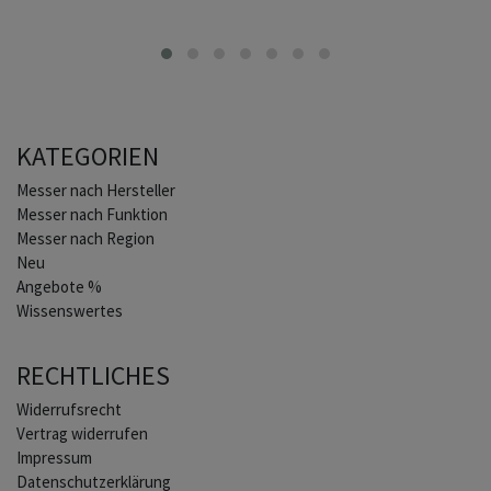
KATEGORIEN
Home
Messer nach Hersteller
Messer nach Funktion
Messer nach Region
Neu
Angebote %
Wissenswertes
RECHTLICHES
Widerrufs­recht
Vertrag widerrufen
Impressum
Daten­schutz­erklärung