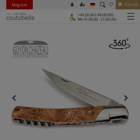
Magazin
0,00 EUR
☰