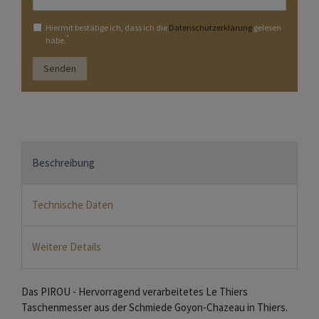
Hiermit bestätige ich, dass ich die
Daten­schutz­erklärung
gelesen
*
habe.
Senden
Beschreibung
Technische Daten
Weitere Details
Das PIROU - Hervorragend verarbeitetes Le Thiers
Taschenmesser aus der Schmiede Goyon-Chazeau in Thiers.