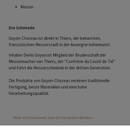
Messer
Die Schmiede
Goyon-Chazeau ist direkt in Thiers, der bekannten,
französischen Messerstadt in der Auvergne beheimatet.
Inhaber Denis Goyon ist Mitglied der Bruderschaft der
Messermacher von Thiers, der "Confrérie du Couté de Tié"
und führt die Messerschmiede in der dritten Generation.
Die Produkte von Goyon-Chazeau vereinen traditionelle
Fertigung, beste Materialien und eine hohe
Verarbeitungsqualität.
Mehr Informationen zum EU Verantwortlichen »