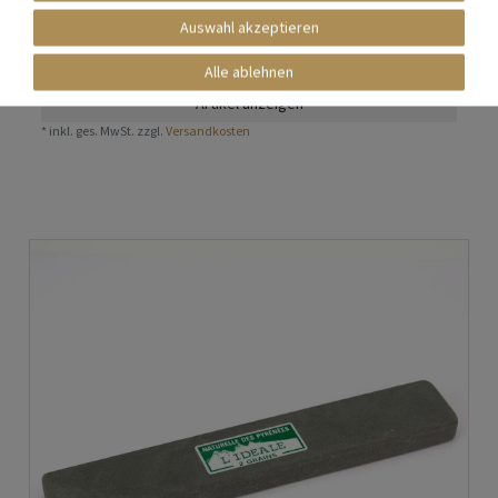
Auswahl akzeptieren
Nicht auf Lager
48,00 € *
Alle ablehnen
Artikel anzeigen
*
inkl. ges. MwSt.
zzgl.
Versandkosten