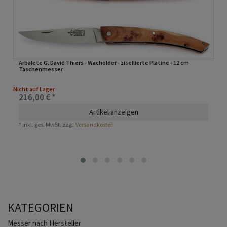
Arbalete G. David Thiers - Wacholder - zisellierte Platine - 12 cm
Taschenmesser
Nicht auf Lager
216,00 € *
Artikel anzeigen
*
inkl. ges. MwSt.
zzgl.
Versandkosten
KATEGORIEN
Home
Messer nach Hersteller