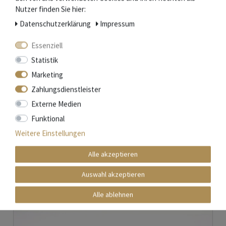
Nutzer finden Sie hier:
Daten­schutz­erklärung
Impressum
Essenziell
Statistik
Marketing
Zahlungsdienstleister
Natürlicher Schleifstein aus den Pyrenäen - 2 Korngrößen - Holzhalter
Externe Medien
Funktional
Nicht auf Lager
48,00 € *
Weitere Einstellungen
Artikel anzeigen
Alle akzeptieren
*
inkl. ges. MwSt.
zzgl.
Versandkosten
Auswahl akzeptieren
Alle ablehnen