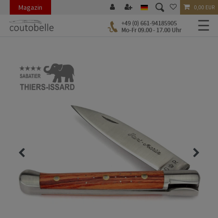
Magazin
0,00 EUR
☰