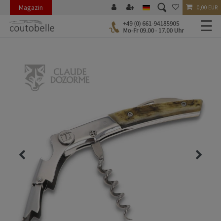
Magazin
0,00 EUR
☰