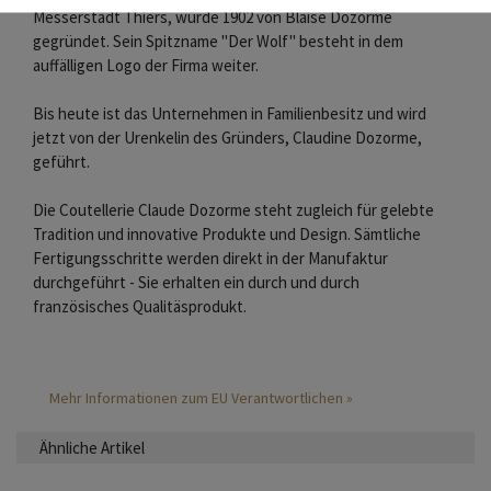
Messerstadt Thiers, wurde 1902 von Blaise Dozorme
gegründet. Sein Spitzname "Der Wolf" besteht in dem
auffälligen Logo der Firma weiter.
Bis heute ist das Unternehmen in Familienbesitz und wird
jetzt von der Urenkelin des Gründers, Claudine Dozorme,
geführt.
Die Coutellerie Claude Dozorme steht zugleich für gelebte
Tradition und innovative Produkte und Design. Sämtliche
Fertigungsschritte werden direkt in der Manufaktur
durchgeführt - Sie erhalten ein durch und durch
französisches Qualitäsprodukt.
Mehr Informationen zum EU Verantwortlichen »
Ähnliche Artikel