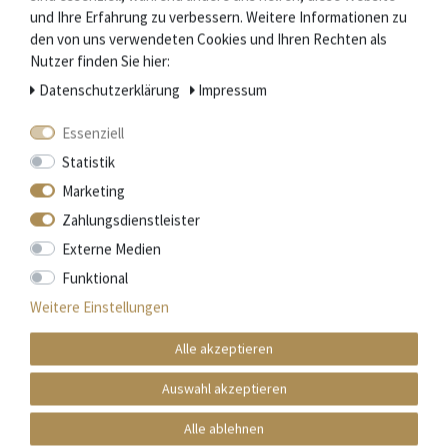
und Ihre Erfahrung zu verbessern. Weitere Informationen zu
Schmiede: Coutellerie Claude Dozorme -
den von uns verwendeten Cookies und Ihren Rechten als
Herstellerkennung: 1.90.126.37
Nutzer finden Sie hier:
Funktionen: Kapselschneider mit Mikrozahnung,
Zweistufiger Korkenzieher, Flaschenöffner
Daten­schutz­erklärung
Impressum
Material: Edelstahl glänzend, Griffschalen Widderhorn
- Gewicht: 144 g
Essenziell
Verzierung: Handverzierte Feder
Statistik
Geschenkbox - Lederetui - Zertifikat
Marketing
Zahlungsdienstleister
Lieferumfang
Externe Medien
Sommelierbesteck
Funktional
Lederetui mit geprägtem Logo
Weitere Einstellungen
Zertifikat
Schwarze Geschenkbox
Alle akzeptieren
Auswahl akzeptieren
Coutellerie Claude Dozorme
Alle ablehnen
Die Schmiede mit Sitz in La Monnerie, unweit der bekannten