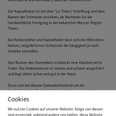
Der Kapselheber ist mit dem "Le Thiers" Schriftzug und dem
Namen der Schmiede versehen, als Nachweis für die
handwerkliche Fertigung in der bekannten Messer-Region
Thiers.
Bei Korkenzieher und Kapselheber lässt sich mit Hilfe eines
kleinen, mitgelieferten Schlüssels die Gängigkeit je nach
Vorliebe einstellen.
Den Rücken des Sommeliers schmückt eine Handverzierte
Feder. Das Kellnermesser ist massiv und schwer ausgeführt
und liegt daher sicher und gut in der Hand.
Da es sich bei diesem Sommelierbesteck um ein
handgefertigtes Einzelstück handelt, kann es zu leichten
Abweichungen zwischen den gezeigten Produktbildern und
Cookies
der gelieferten Ware kommen.
Wir nutzen Cookies auf unserer Website. Einige von diesen
sind essenziell, während andere uns helfen, diese Website