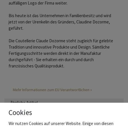
auffälligen Logo der Firma weiter.
Bis heute ist das Unternehmen in Familienbesitz und wird
jetzt von der Urenkelin des Gründers, Claudine Dozorme,
geführt.
Die Coutellerie Claude Dozorme steht zugleich für gelebte
Tradition und innovative Produkte und Design. Sämtliche
Fertigungsschritte werden direkt in der Manufaktur
durchgeführt - Sie erhalten ein durch und durch
französisches Qualitäsprodukt.
Mehr Informationen zum EU Verantwortlichen »
Ähnliche Artikel
Cookies
Wir nutzen Cookies auf unserer Website. Einige von diesen