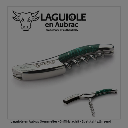
Laguiole en Aubrac Sommelier - Griff Malachit - Edelstahl glänzend