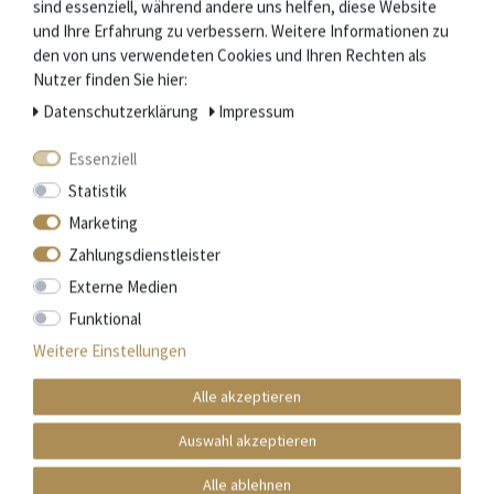
sind essenziell, während andere uns helfen, diese Website
und Ihre Erfahrung zu verbessern. Weitere Informationen zu
den von uns verwendeten Cookies und Ihren Rechten als
Nutzer finden Sie hier:
Daten­schutz­erklärung
Impressum
Essenziell
Statistik
Marketing
Zahlungsdienstleister
Externe Medien
Funktional
Weitere Einstellungen
Claude Dozorme - Le Thiers Kellnermesser Sommelier zweistufig -
Alle akzeptieren
Ebenholz - Edelstahl glänzend
Auswahl akzeptieren
182,80 € *
Alle ablehnen