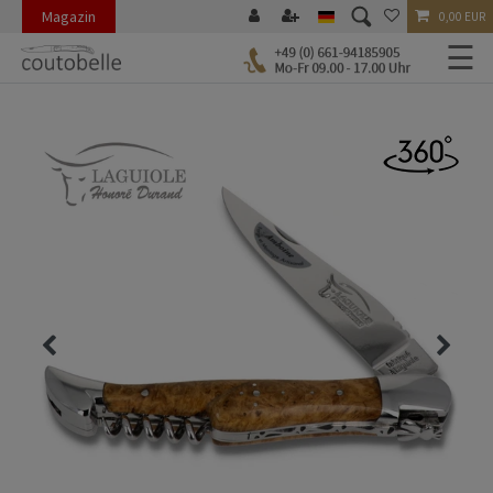
Magazin
0,00 EUR
☰