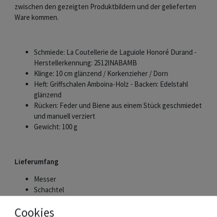
zwischen den gezeigten Produktbildern und der gelieferten
Ware kommen.
Schmiede: La Coutellerie de Laguiole Honoré Durand -
Herstellerkennung: 2512INABAMB
Klinge: 10 cm glänzend / Korkenzieher / Dorn
Heft: Griffschalen Amboina-Holz - Backen: Edelstahl
glänzend
Rücken: Feder und Biene aus einem Stück geschmiedet
und manuell verziert
Gewicht: 100 g
Lieferumfang
Messer
Schachtel
Zertifikat des Hersteller
Cookies