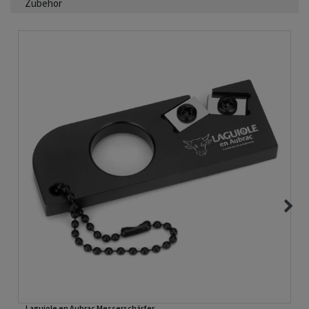
Zubehör
Laguiole en Aubrac Messerschärfer