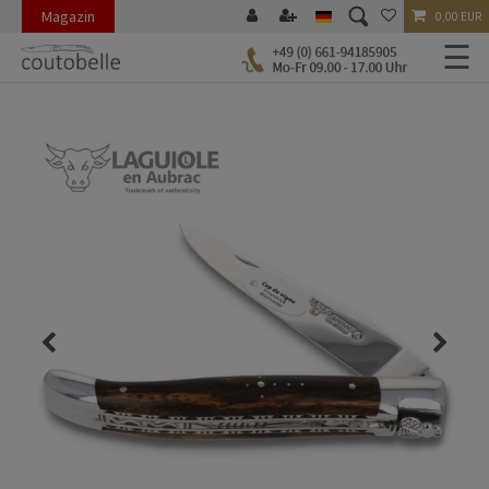
Magazin
0,00 EUR
☰