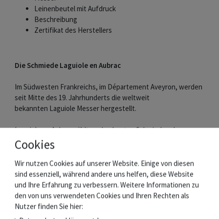
Leinenbeutel mit Aufdruck
Beschreibung
Zertifikat des Herstellers
Die Schmiede Laguiole en Aubrac
Im Südwesten Frankreichs, im Département Aveyron, werden
seit Mitte des 19. Jahrhunderts die weltweit
bekannten Laguiole Messer hergestellt.
Laguiole en Aubrac zählt zu den besten Schmieden der
Region, die sich besonders durch Qualität und Bewahrung der
Cookies
Tradition auszeichnen.
Messer und Griffschalen werden aus edlen Materialien in
Wir nutzen Cookies auf unserer Website. Einige von diesen
Handarbeit gefertigt. Die Klingen ziert der berühmte
sind essenziell, während andere uns helfen, diese Website
Stierkopf.
und Ihre Erfahrung zu verbessern. Weitere Informationen zu
Die bis zu 216 Arbeitsschritte bei der Herstellung werden
den von uns verwendeten Cookies und Ihren Rechten als
jeweils nur von einem Schmied ausgeführt.
Nutzer finden Sie hier: