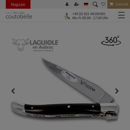
Magazin
0,00 EUR
☰