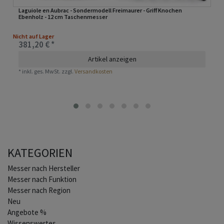
Laguiole en Aubrac - Sondermodell Freimaurer - Griff Knochen
Ebenholz - 12 cm Taschenmesser
Nicht auf Lager
381,20 € *
Artikel anzeigen
*
inkl. ges. MwSt.
zzgl.
Versandkosten
KATEGORIEN
Home
Messer nach Hersteller
Messer nach Funktion
Messer nach Region
Neu
Angebote %
Wissenswertes