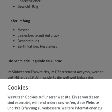
- Korkenzieher
Gewicht: 95 g
Lieferumfang
Messer
Leinenbeutel mit Aufdruck
Beschreibung
Zertifikat des Herstellers
Die Schmiede Laguiole en Aubrac
Im Südwesten Frankreichs, im Département Aveyron, werden
seit Mitte des 19. Jahrhunderts die weltweit bekannten
Laguiole Messer hergestellt.
Cookies
Laguiole en Aubrac zählt zu den besten Schmieden der
Wir nutzen Cookies auf unserer Website. Einige von diesen
Region, die sich besonders durch Qualität und Bewahrung der
sind essenziell, während andere uns helfen, diese Website
Tradition auszeichnen.
und Ihre Erfahrung zu verbessern. Weitere Informationen zu
Messer und Griffschalen werden aus edlen Materialien in