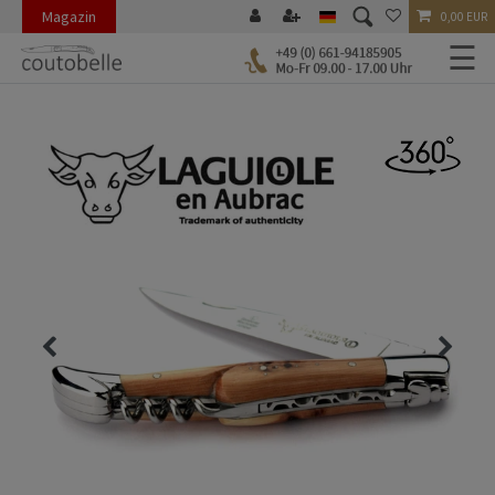
Magazin
0,00 EUR
☰