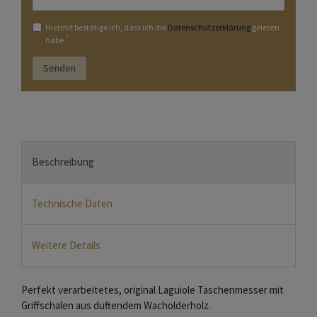
Hiermit bestätige ich, dass ich die
Daten­schutz­erklärung
gelesen
*
habe.
Senden
Beschreibung
Technische Daten
Weitere Details
Perfekt verarbeitetes, original Laguiole Taschenmesser mit
Griffschalen aus duftendem Wacholderholz.