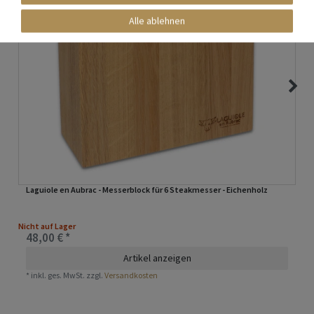
Alle ablehnen
Laguiole en Aubrac - Messerblock für 6 Steakmesser - Eichenholz
Nicht auf Lager
48,00 € *
Artikel anzeigen
*
inkl. ges. MwSt.
zzgl.
Versandkosten