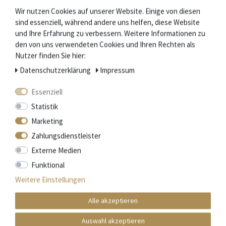
Stierkopf.
Wir nutzen Cookies auf unserer Website. Einige von diesen
Die je nach Messertyp bis zu 216 Arbeitsschritte bei der
sind essenziell, während andere uns helfen, diese Website
Herstellung werden jeweils nur von einem Schmied
und Ihre Erfahrung zu verbessern. Weitere Informationen zu
ausgeführt.
den von uns verwendeten Cookies und Ihren Rechten als
Nutzer finden Sie hier:
Das garantiert handwerkliche Qualität und macht jedes
Daten­schutz­erklärung
Impressum
Messer zu einem Einzelstück.
Essenziell
Statistik
Mehr Informationen zum EU Verantwortlichen »
Marketing
Zahlungsdienstleister
Zubehör
Externe Medien
Funktional
Weitere Einstellungen
Alle akzeptieren
Auswahl akzeptieren