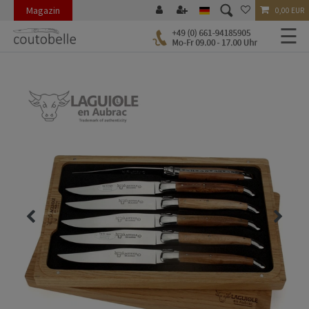
Magazin
0,00 EUR
☰