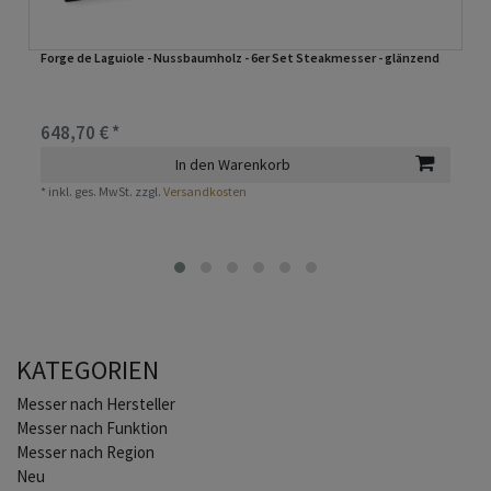
Forge de Laguiole - Nussbaumholz - 6er Set Steakmesser - glänzend
648,70 € *
In den Warenkorb
*
inkl. ges. MwSt.
zzgl.
Versandkosten
KATEGORIEN
Home
Messer nach Hersteller
Messer nach Funktion
Messer nach Region
Neu