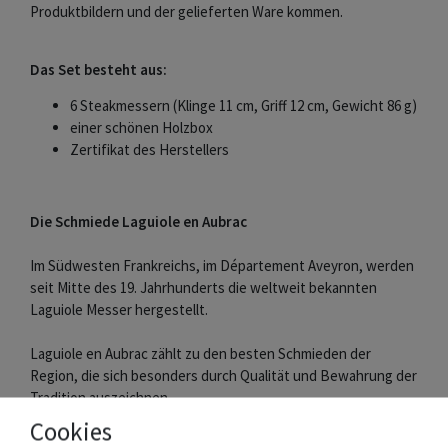
Produktbildern und der gelieferten Ware kommen.
Das Set besteht aus:
6 Steakmessern (Klinge 11 cm, Griff 12 cm, Gewicht 86 g)
einer schönen Holzbox
Zertifikat des Herstellers
Die Schmiede Laguiole en Aubrac
Im Südwesten Frankreichs, im Département Aveyron, werden
seit Mitte des 19. Jahrhunderts die weltweit bekannten
Laguiole Messer hergestellt.
Laguiole en Aubrac zählt zu den besten Schmieden der
Region, die sich besonders durch Qualität und Bewahrung der
Tradition auszeichnen.
Messer und Griffschalen werden aus edlen Materialien in
Cookies
Handarbeit gefertigt. Die Klingen ziert der berühmte