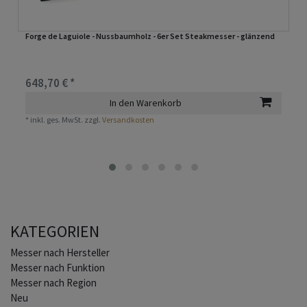
Forge de Laguiole - Nussbaumholz - 6er Set Steakmesser - glänzend
648,70 € *
In den Warenkorb
*
inkl. ges. MwSt.
zzgl.
Versandkosten
KATEGORIEN
Home
Messer nach Hersteller
Messer nach Funktion
Messer nach Region
Neu