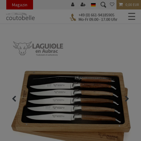
Magazin
0,00 EUR
☰