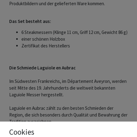
Produktbildern und der gelieferten Ware kommen.
Das Set besteht aus:
6 Steakmessern (Klinge 11 cm, Griff 12 cm, Gewicht 86 g)
einer schönen Holzbox
Zertifikat des Herstellers
Die Schmiede Laguiole en Aubrac
Im Südwesten Frankreichs, im Département Aveyron, werden
seit Mitte des 19. Jahrhunderts die weltweit bekannten
Laguiole Messer hergestellt.
Laguiole en Aubrac zählt zu den besten Schmieden der
Region, die sich besonders durch Qualität und Bewahrung der
Tradition auszeichnen.
Messer und Griffschalen werden aus edlen Materialien in
Cookies
Handarbeit gefertigt. Die Klingen ziert der berühmte