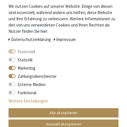
Stierkopf.
Wir nutzen Cookies auf unserer Website. Einige von diesen
Die je nach Messertyp bis zu 216 Arbeitsschritte bei der
sind essenziell, während andere uns helfen, diese Website
Herstellung werden jeweils nur von einem Schmied
und Ihre Erfahrung zu verbessern. Weitere Informationen zu
ausgeführt.
den von uns verwendeten Cookies und Ihren Rechten als
Nutzer finden Sie hier:
Das garantiert handwerkliche Qualität und macht jedes
Daten­schutz­erklärung
Impressum
Messer zu einem Einzelstück.
Essenziell
Statistik
Mehr Informationen zum EU Verantwortlichen »
Marketing
Zahlungsdienstleister
Zubehör
Externe Medien
Funktional
Weitere Einstellungen
Alle akzeptieren
Auswahl akzeptieren