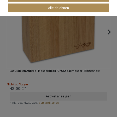
Alle ablehnen
Laguiole en Aubrac - Messerblock für 6 Steakmesser - Eichenholz
Nicht auf Lager
48,00 € *
Artikel anzeigen
*
inkl. ges. MwSt.
zzgl.
Versandkosten