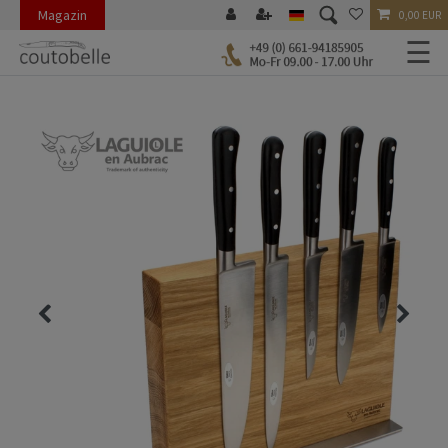
Magazin
0,00 EUR
☰