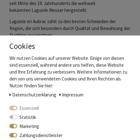
seit Mitte des 19. Jahrhunderts die weltweit
bekannten Laguiole Messer hergestellt.
Laguiole en Aubrac zählt zu den besten Schmieden der
Region, die sich besonders durch Qualität und Bewahrung der
Tradition auszeichnen.
Messer und Griffschalen werden aus edlen Materialien in
Cookies
Handarbeit gefertigt. Die Klingen ziert der berühmte
Stierkopf.
Wir nutzen Cookies auf unserer Website. Einige von diesen
Die je nach Messertyp bis zu 216 Arbeitsschritte bei der
sind essenziell, während andere uns helfen, diese Website
Herstellung werden jeweils nur von einem Schmied
und Ihre Erfahrung zu verbessern. Weitere Informationen zu
ausgeführt.
den von uns verwendeten Cookies und Ihren Rechten als
Nutzer finden Sie hier:
Das garantiert handwerkliche Qualität und macht jedes
Daten­schutz­erklärung
Impressum
Messer zu einem Einzelstück.
Essenziell
Statistik
Mehr Informationen zum EU Verantwortlichen »
Marketing
Zubehör
Zahlungsdienstleister