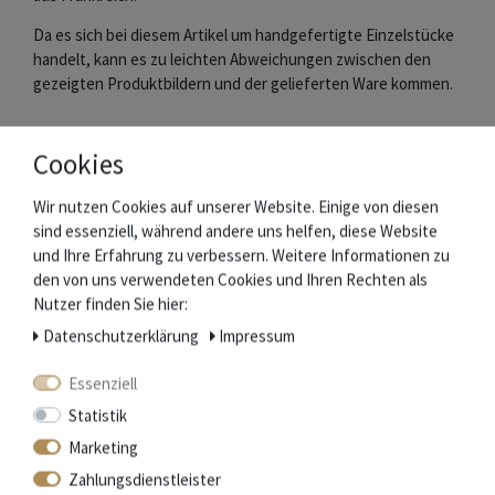
Da es sich bei diesem Artikel um handgefertigte Einzelstücke
handelt, kann es zu leichten Abweichungen zwischen den
gezeigten Produktbildern und der gelieferten Ware kommen.
Lieferumfang:
Cookies
1 Kochmesser (ca. Angaben: Klingenlänge 20 cm,
Wir nutzen Cookies auf unserer Website. Einige von diesen
Gesamtlänge 32 cm, Gewicht 160 g)
sind essenziell, während andere uns helfen, diese Website
Ursprungszertifikat
und Ihre Erfahrung zu verbessern. Weitere Informationen zu
den von uns verwendeten Cookies und Ihren Rechten als
Nutzer finden Sie hier:
Das Messer ist NICHT für die Spülmaschine geeignet!
Daten­schutz­erklärung
Impressum
Essenziell
Die Schmiede Laguiole en Aubrac
Statistik
Im Südwesten Frankreichs, im Département Aveyron, werden
Marketing
seit Mitte des 19. Jahrhunderts die weltweit
Zahlungsdienstleister
bekannten Laguiole Messer hergestellt.