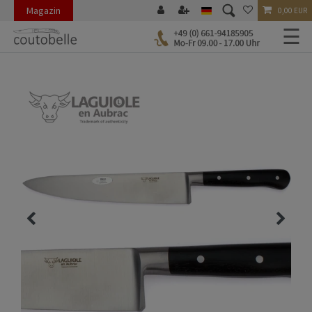
Magazin
0,00 EUR
☰