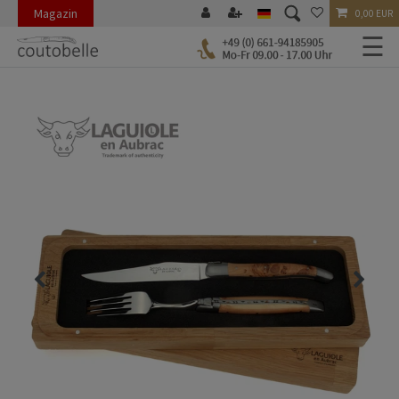
Magazin
0,00 EUR
☰