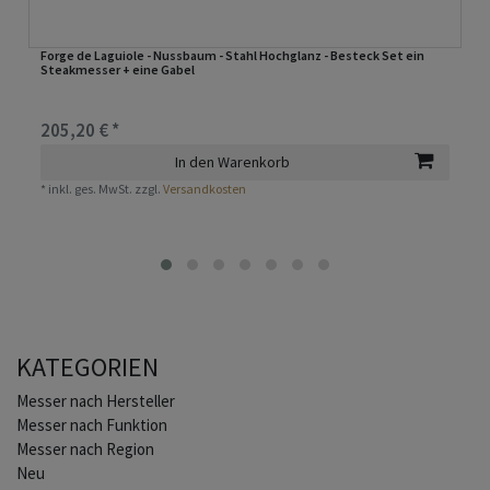
Forge de Laguiole - Nussbaum - Stahl Hochglanz - Besteck Set ein
Steakmesser + eine Gabel
205,20 € *
In den Warenkorb
*
inkl. ges. MwSt.
zzgl.
Versandkosten
KATEGORIEN
Home
Messer nach Hersteller
Messer nach Funktion
Messer nach Region
Neu