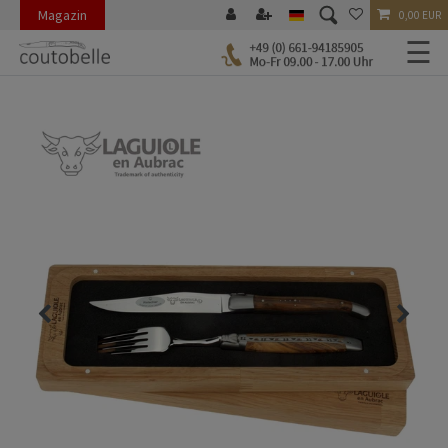
Magazin
0,00 EUR
☰