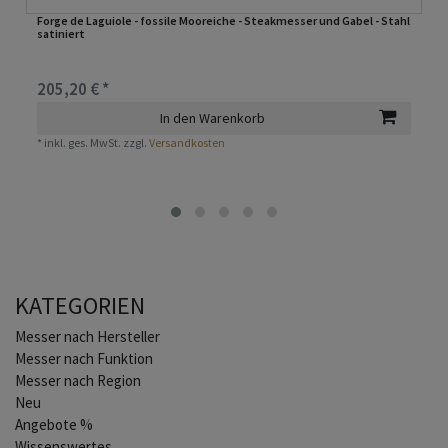
Forge de Laguiole - fossile Mooreiche - Steakmesser und Gabel - Stahl
satiniert
205,20 € *
In den Warenkorb
*
inkl. ges. MwSt.
zzgl.
Versandkosten
KATEGORIEN
Home
Messer nach Hersteller
Messer nach Funktion
Messer nach Region
Neu
Angebote %
Wissenswertes