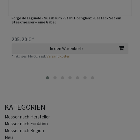
Forge de Laguiole - Nussbaum - Stahl Hochglanz - Besteck Set ein
Steakmesser + eine Gabel
205,20 € *
In den Warenkorb
*
inkl. ges. MwSt.
zzgl.
Versandkosten
KATEGORIEN
Home
Messer nach Hersteller
Messer nach Funktion
Messer nach Region
Neu