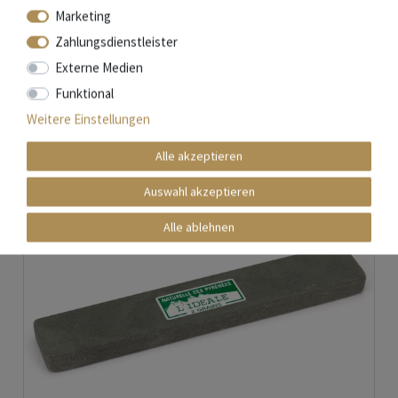
Marketing
In den Warenkorb
Zahlungsdienstleister
*
inkl. ges. MwSt.
zzgl.
Versandkosten
Externe Medien
Funktional
Weitere Einstellungen
Alle akzeptieren
Auswahl akzeptieren
Alle ablehnen