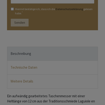
Hiermit bestätige ich, dass ich die
Daten­schutz­erklärung
gelesen
*
habe.
Senden
Beschreibung
Technische Daten
Weitere Details
Ein aufwändig gearbeitetes Taschenmesser mit einer
Heftlänge von 12 cm aus der Traditionsschmiede Laguiole en