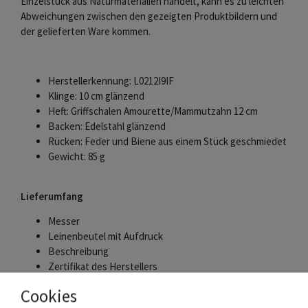
Einzelstück aus Naturmaterialien handelt, kann es zu leichten
Abweichungen zwischen den gezeigten Produktbildern und
der gelieferten Ware kommen.
Herstellerkennung: L0212I9IF
Klinge: 10 cm glänzend
Heft: Griffschalen Amourette/Mammutzahn 12 cm
Backen: Edelstahl glänzend
Rücken: Feder und Biene aus einem Stück geschmiedet
Gewicht: 85 g
Lieferumfang
Messer
Leinenbeutel mit Aufdruck
Beschreibung
Zertifikat des Herstellers
Cookies
Die Schmiede Laguiole en Aubrac