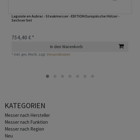
Laguiole en Aubrac - Steakmesser - EDITION Europäische Hölzer -
Sechser Set
754,40 € *
In den Warenkorb
*
inkl. ges. MwSt.
zzgl.
Versandkosten
KATEGORIEN
Home
Messer nach Hersteller
Messer nach Funktion
Messer nach Region
Neu