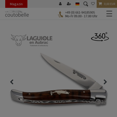
Magazin
0,00 EUR
☰