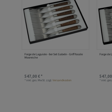
Forge de Laguiole - 6er Set Gabeln - Griff fossile
Forge de 
Mooreiche
547,00 € *
547,00
*
inkl. ges. MwSt.
zzgl.
Versandkosten
*
inkl. ge