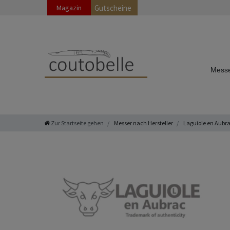
Magazin
Gutscheine
Messe
Zur Startseite gehen
Messer nach Hersteller
Laguiole en Aubr