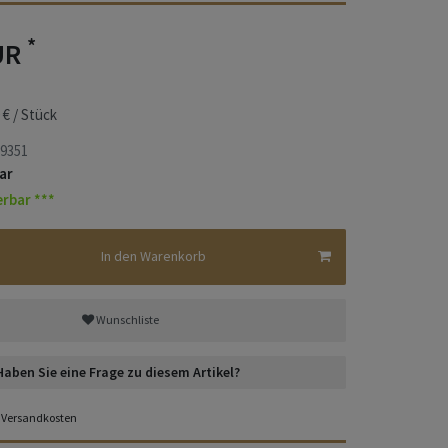
*
UR
 € / Stück
9351
ar
erbar ***
In den Warenkorb
Wunschliste
Haben Sie eine Frage zu diesem Artikel?
Versandkosten