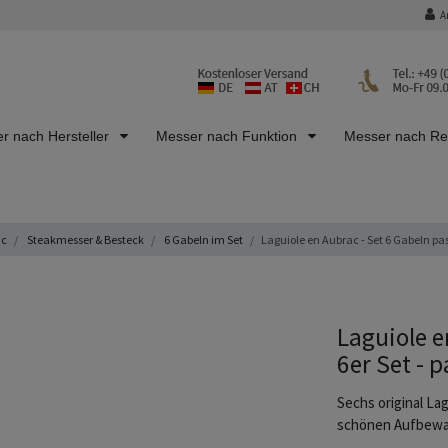
A
r nach Hersteller
Messer nach Funktion
Messer nach R
ac
Steakmesser & Besteck
6 Gabeln im Set
Laguiole en Aubrac - Set 6 Gabeln pa
Laguiole en
6er Set - 
Sechs original Lag
schönen Aufbewa