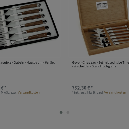
Laguiole - Gabeln - Nussbaum - 6er Set
Goyon-Chazeau - Set mit sechs Le Thi
- Wacholder - Stahl Hochglanz
 € *
752,30 € *
s. MwSt.
zzgl.
Versandkosten
*
inkl. ges. MwSt.
zzgl.
Versandkosten