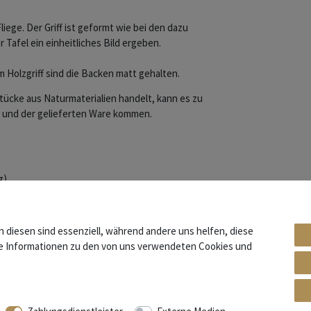
liege. Der Griff ist geformt wie bei den dazu
 Tafel ein einheitliches Bild ergeben.
 Holzgriff sind die Backen matt gehalten.
stücke aus Naturmaterialien handelt, kann es zu
 und der gelieferten Ware kommen.
g)
fdruck
n diesen sind essenziell, während andere uns helfen, diese
re Informationen zu den von uns verwendeten Cookies und
rden seit Mitte des 19. Jahrhunderts die