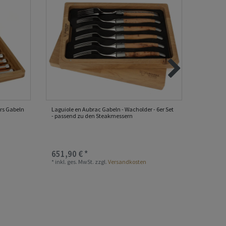
ers Gabeln
Laguiole en Aubrac Gabeln - Wacholder - 6er Set
Laguiole
- passend zu den Steakmessern
Wacholde
Nicht au
651,90 € *
215,30
*
inkl. ges. MwSt.
zzgl.
Versandkosten
*
inkl. ge