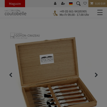
Magazin
0,00 EUR
☰