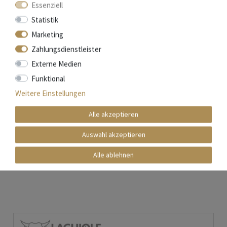
Essenziell
Statistik
Marketing
Zahlungsdienstleister
Externe Medien
Funktional
Weitere Einstellungen
Forge de Laguiole - 6er Set Gabeln - Griff Olivenholz
Alle akzeptieren
Auswahl akzeptieren
496,20 € *
In den Warenkorb
Alle ablehnen
*
inkl. ges. MwSt.
zzgl.
Versandkosten