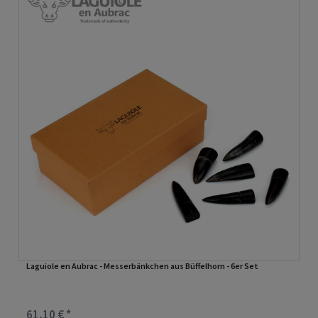
Laguiole en Aubrac - Messerbänkchen aus Büffelhorn - 6er Set
61,10 € *