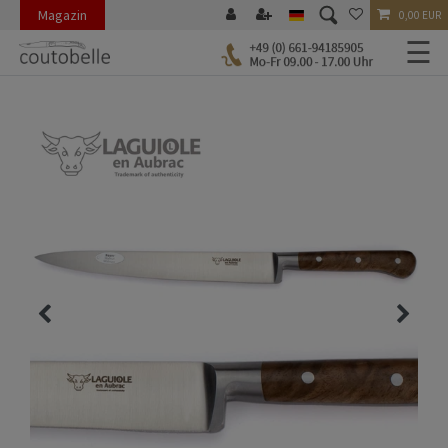
Magazin
0,00 EUR
☰