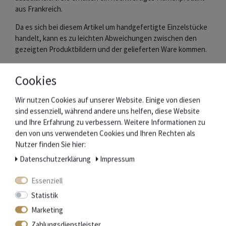
aus Frankreich.
Da es sich bei diesem Artikel um handgefertigte Einzelstücke
handelt, kann es zu leichten Abweichungen zwischen den
gezeigten Produktbildern und der gelieferten Ware kommen.
Cookies
Lieferumfang:
1 Filetiermesser (ca. Angaben: Klingenlänge 20 cm,
Wir nutzen Cookies auf unserer Website. Einige von diesen
Gesamtlänge 31 cm, Gewicht 105 g)
sind essenziell, während andere uns helfen, diese Website
Zertifikat
und Ihre Erfahrung zu verbessern. Weitere Informationen zu
den von uns verwendeten Cookies und Ihren Rechten als
Nutzer finden Sie hier:
Das Messer ist NICHT für die Spülmaschine geeignet!
Daten­schutz­erklärung
Impressum
Essenziell
Die Schmiede Laguiole en Aubrac
Statistik
Marketing
Im Südwesten Frankreichs, im Département Aveyron, werden
seit Mitte des 19. Jahrhunderts die weltweit
Zahlungsdienstleister