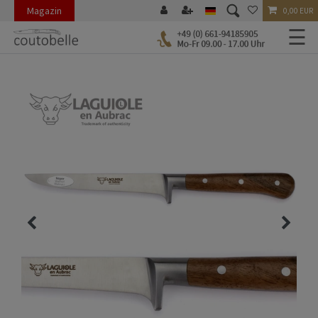
Magazin
0,00 EUR
☰