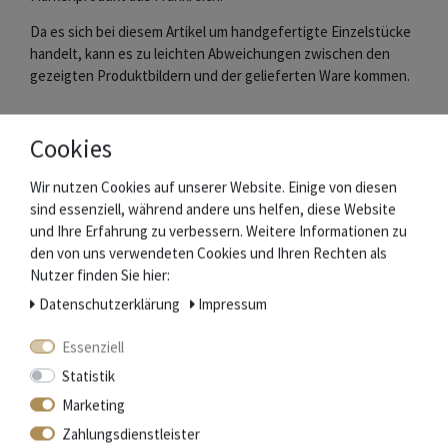
Da es sich bei diesem Artikel um handgefertigte Einzelstücke
handelt, kann es zu leichten Abweichungen zwischen den
gezeigten Produktbildern und der gelieferten Ware kommen.
Lieferumfang:
Cookies
1 Entbeinmesser (ca. Angaben: Klingenlänge 13 cm,
Wir nutzen Cookies auf unserer Website. Einige von diesen
Gesamtlänge 24 cm, Gewicht 80 g)
sind essenziell, während andere uns helfen, diese Website
Ursprungszertifikat
und Ihre Erfahrung zu verbessern. Weitere Informationen zu
den von uns verwendeten Cookies und Ihren Rechten als
Nutzer finden Sie hier:
Das Messer ist NICHT für die Spülmaschine geeignet!
Daten­schutz­erklärung
Impressum
Essenziell
Die Schmiede Laguiole en Aubrac
Statistik
Im Südwesten Frankreichs, im Département Aveyron, werden
Marketing
seit Mitte des 19. Jahrhunderts die weltweit
Zahlungsdienstleister
bekannten Laguiole Messer hergestellt.