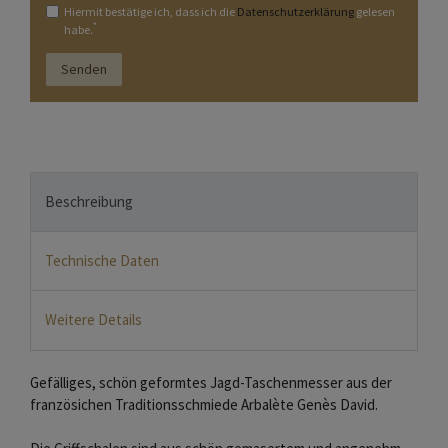
Hiermit bestätige ich, dass ich die
Daten­schutz­erklärung
gelesen
*
habe.
Senden
Beschreibung
Technische Daten
Weitere Details
Gefälliges, schön geformtes Jagd-Taschenmesser aus der
französichen Traditionsschmiede Arbalète Genès David.