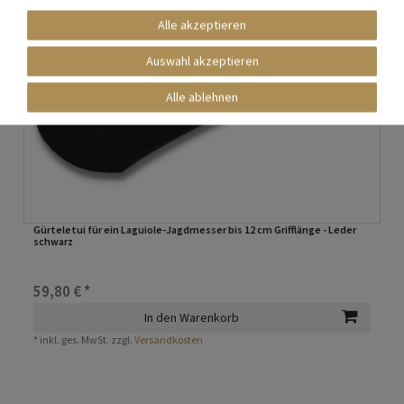
Alle akzeptieren
Auswahl akzeptieren
Alle ablehnen
Gürteletui für ein Laguiole-Jagdmesser bis 12 cm Grifflänge - Leder
schwarz
59,80 € *
In den Warenkorb
*
inkl. ges. MwSt.
zzgl.
Versandkosten