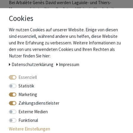
Bei Arbalète Genès David werden Laguiole- und Thiers-
Messer noch in traditioneller Art und Weise in Handarbeit
hergestellt. Die gesamte Produktion aller Teile findent zu
Cookies
100% in Frankreich statt.
Wir nutzen Cookies auf unserer Website. Einige von diesen
Das charakteristische Logo mit der Armbrust bürgt für hohe
sind essenziell, während andere uns helfen, diese Website
Qualität und Bewahrung der Tradition.
und Ihre Erfahrung zu verbessern. Weitere Informationen zu
den von uns verwendeten Cookies und Ihren Rechten als
Nutzer finden Sie hier:
Mehr Informationen zum EU Verantwortlichen »
Daten­schutz­erklärung
Impressum
Essenziell
Zubehör
Statistik
Marketing
Zahlungsdienstleister
Externe Medien
Funktional
Weitere Einstellungen