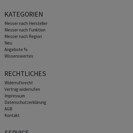
KATEGORIEN
Home
Messer nach Hersteller
Messer nach Funktion
Messer nach Region
Neu
Angebote %
Wissenswertes
RECHTLICHES
Widerrufs­recht
Vertrag widerrufen
Impressum
Daten­schutz­erklärung
AGB
Kontakt
SERVICE