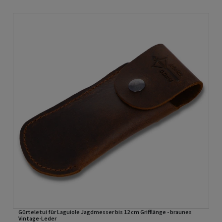
Gürteletui für Laguiole Jagdmesser bis 12 cm Grifflänge - braunes
Vintage-Leder