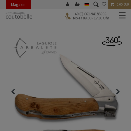
Magazin
0,00 EUR
☰