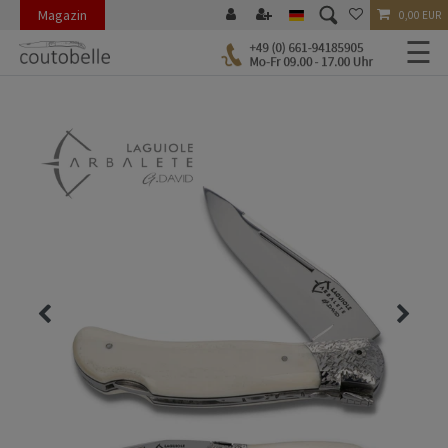
Magazin
0,00 EUR
☰