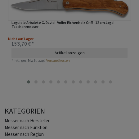
Laguiole Arbalete G. David - Voller Eichenholz Griff - 12 cm Jagd
Taschenmesser
Nicht auf Lager
153,70 € *
Artikel anzeigen
*
inkl. ges. MwSt.
zzgl.
Versandkosten
KATEGORIEN
Home
Messer nach Hersteller
Messer nach Funktion
Messer nach Region