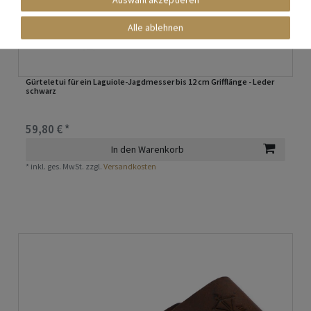
Alle ablehnen
Gürteletui für ein Laguiole-Jagdmesser bis 12 cm Grifflänge - Leder
schwarz
59,80 € *
In den Warenkorb
*
inkl. ges. MwSt.
zzgl.
Versandkosten