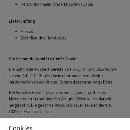
Heft: Griffschalen Rinderknochen - 12 cm
Lieferumfang
Messer
Zertifikat des Herstellers
Die Schmiede Arbalète Genès David
Die Schmiede existiert bereits seit 1810. Im Jahr 1922 wurde
sie von Arbalète Genès David übernommen und wird
mittlerweile von der dritten Schmiedegeneration geführt.
Bei Arbalète Genès David werden Laguiole- und Thiers-
Messer noch in traditioneller Art und Weise in Handarbeit
hergestellt. Die gesamte Produktion aller Teile findent zu
100% in Frankreich statt.
Das charakteristische Logo mit der Armbrust bürgt für hohe
Cookies
Qualität und Bewahrung der Tradition.