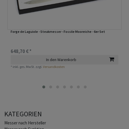
Forge de Laguiole - Steakmesser - Fossile Mooreiche - 6er Set
648,70 € *
In den Warenkorb
*
inkl. ges. MwSt.
zzgl.
Versandkosten
KATEGORIEN
Home
Messer nach Hersteller