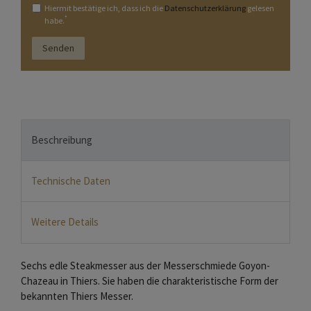
Hiermit bestätige ich, dass ich die
Daten­schutz­erklärung
gelesen
*
habe.
Senden
Beschreibung
Technische Daten
Weitere Details
Sechs edle Steakmesser aus der Messerschmiede Goyon-
Chazeau in Thiers. Sie haben die charakteristische Form der
bekannten Thiers Messer.