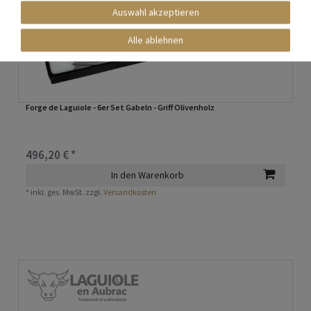
Auswahl akzeptieren
Alle ablehnen
Forge de Laguiole - 6er Set Gabeln - Griff Olivenholz
496,20 € *
In den Warenkorb
*
inkl. ges. MwSt.
zzgl.
Versandkosten