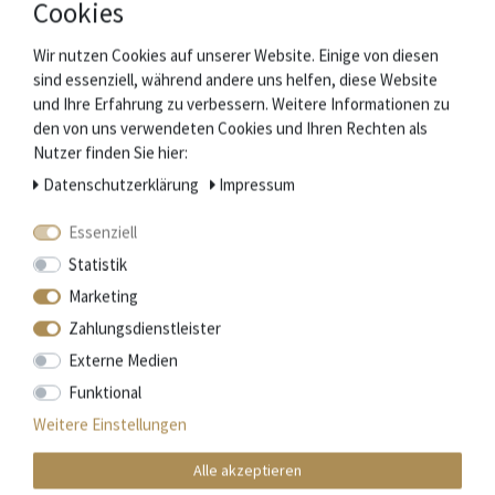
Cookies
Fertigung, beste Materialien und eine hohe
Verarbeitungsqualität.
Wir nutzen Cookies auf unserer Website. Einige von diesen
sind essenziell, während andere uns helfen, diese Website
und Ihre Erfahrung zu verbessern. Weitere Informationen zu
den von uns verwendeten Cookies und Ihren Rechten als
Mehr Informationen zum EU Verantwortlichen »
Nutzer finden Sie hier:
Zubehör
Daten­schutz­erklärung
Impressum
Essenziell
Statistik
Marketing
Zahlungsdienstleister
Externe Medien
Funktional
Weitere Einstellungen
Alle akzeptieren