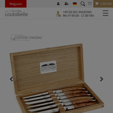
Magazin
0,00 EUR
☰