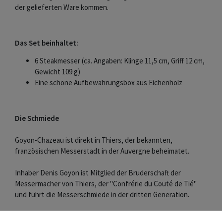
der gelieferten Ware kommen.
Das Set beinhaltet:
6 Steakmesser (ca. Angaben: Klinge 11,5 cm, Griff 12 cm,
Gewicht 109 g)
Eine schöne Aufbewahrungsbox aus Eichenholz
Die Schmiede
Goyon-Chazeau ist direkt in Thiers, der bekannten,
französischen Messerstadt in der Auvergne beheimatet.
Inhaber Denis Goyon ist Mitglied der Bruderschaft der
Messermacher von Thiers, der "Confrérie du Couté de Tié"
und führt die Messerschmiede in der dritten Generation.
Die Produkte von Goyon-Chazeau vereinen traditionelle