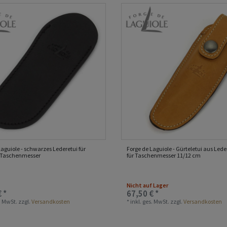
Laguiole - schwarzes Lederetui für
Forge de Laguiole - Gürteletui aus Leder
 Taschenmesser
für Taschenmesser 11/12 cm
Nicht auf Lager
 *
67,50 € *
s. MwSt.
zzgl.
Versandkosten
*
inkl. ges. MwSt.
zzgl.
Versandkosten