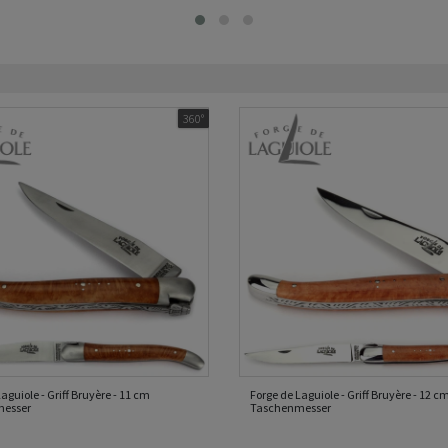
360°
aguiole - Griff Bruyère - 11 cm
Forge de Laguiole - Griff Bruyère - 12 c
messer
Taschenmesser