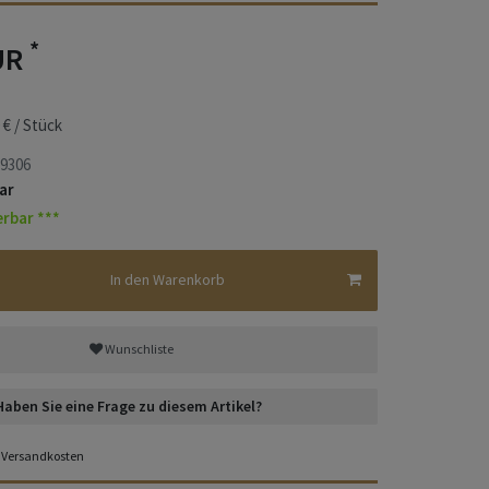
*
UR
 € / Stück
9306
ar
erbar ***
In den Warenkorb
Wunschliste
Haben Sie eine Frage zu diesem Artikel?
Versandkosten