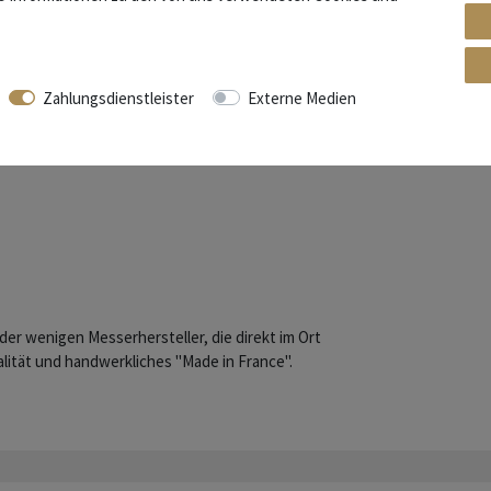
 Backen matt
hmiedet
Zahlungsdienstleister
Externe Medien
der wenigen Messerhersteller, die direkt im Ort
lität und handwerkliches "Made in France".