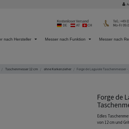
A
r nach Hersteller
Messer nach Funktion
Messer nach R
Taschenmesser 12 cm
ohne Korkenzieher
Forge de Laguiole Taschenmesser - 
Forge de L
Taschenme
Edles Taschenmes
von 12 cm und Gri