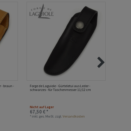
 - braun -
Forge de Laguiole - Gürteletui aus Leder -
Forge de 
schwarzes - für Taschenmesser 11/12 cm
11/12 c
Nicht auf Lager
Nicht au
67,50 € *
46,10 
*
inkl. ges. MwSt.
zzgl.
Versandkosten
*
inkl. ge