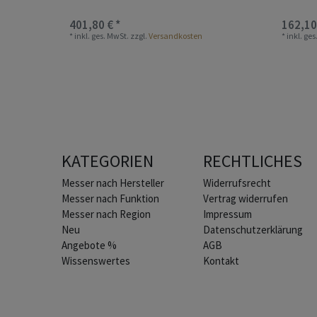
401,80 € *
162,10
*
inkl. ges. MwSt.
zzgl.
Versandkosten
*
inkl. ge
KATEGORIEN
RECHTLICHES
Home
Messer nach Hersteller
Widerrufs­recht
Messer nach Funktion
Vertrag widerrufen
Messer nach Region
Impressum
Neu
Daten­schutz­erklärung
Angebote %
AGB
Wissenswertes
Kontakt