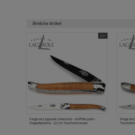
Ähnliche Artikel
360°
Forge de Laguiole Collection - Griff Bruyère -
Forge de L
Doppelplatine - 12 cm Taschenmesser
Taschen