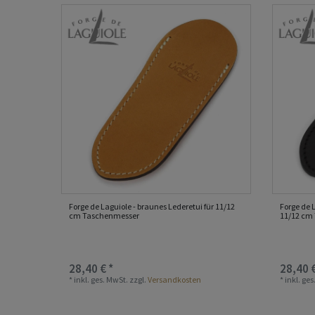
Forge de Laguiole - braunes Lederetui für 11/12
Forge de 
cm Taschenmesser
11/12 cm
28,40 € *
28,40 €
*
inkl. ges. MwSt.
zzgl.
Versandkosten
*
inkl. ge