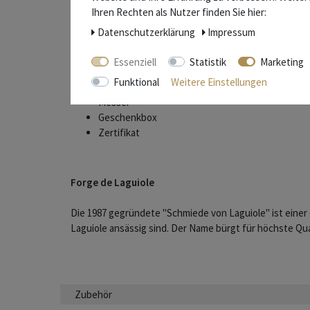
Griff: 12 cm - Griffschalen Bruyère (Baumheide) -
Ihren Rechten als Nutzer finden Sie hier:
Rücken: Feder und Biene aus einem Stück gesc
Daten­schutz­erklärung
Impressum
Gewicht: 87 g
Essenziell
Statistik
Marketing
Lieferumfang
Funktional
Weitere Einstellungen
Messer
Geschenkbox
Zertifikat
Forge de Laguiole
Die 1987 gegründete "Schmiede von Laguiole" ist einer 
Laguiole ansässig sind. Der Name bürgt für höchste Qua
Zubehör