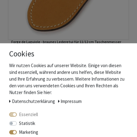
Forge de Laguiole - braunes Lederetui für 11/12 cm Taschenmesser
Cookies
28,40 € *
Wir nutzen Cookies auf unserer Website. Einige von diesen
In den Warenkorb
sind essenziell, während andere uns helfen, diese Website
und Ihre Erfahrung zu verbessern. Weitere Informationen zu
*
inkl. ges. MwSt.
zzgl.
Versandkosten
den von uns verwendeten Cookies und Ihren Rechten als
Nutzer finden Sie hier:
Daten­schutz­erklärung
Impressum
Ähnliche Artikel
Essenziell
Statistik
360°
Marketing