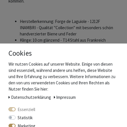
kommen.
Herstellerkennung: Forge de Laguiole - 1212F
INAMBRI - Qualität "Collection" mit besonders schön
handverzierter Biene und Feder
Klinge: 10 cm glänzend - T14 Stahl aus Frankreich
Griff: 12 cm - Griffschalen Schlangenholz Amourette -
Cookies
Backen: glänzend
Rücken: Feder und Biene aus einem Stück geschmiedet
Wir nutzen Cookies auf unserer Website. Einige von diesen
Gewicht: 90 g
sind essenziell, während andere uns helfen, diese Website
und Ihre Erfahrung zu verbessern. Weitere Informationen zu
Lieferumfang
den von uns verwendeten Cookies und Ihren Rechten als
Nutzer finden Sie hier:
Messer
Daten­schutz­erklärung
Impressum
Geschenkbox
Zertifikat
Essenziell
Statistik
Forge de Laguiole
Marketing