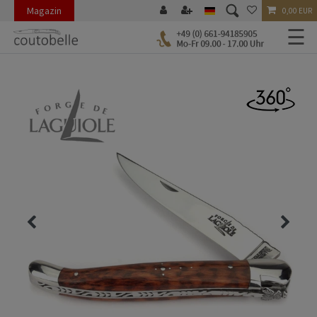
Magazin
0,00 EUR
☰