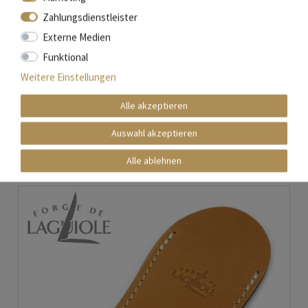
Zahlungsdienstleister
Die 1987 gegründete "Schmiede von Laguiole" ist einer der
Externe Medien
wenigen Messerhersteller, die direkt im Ort Laguiole ansässig
sind. Der Name bürgt für höchste Qualität und
Funktional
handwerkliches "Made in France".
Weitere Einstellungen
Alle akzeptieren
Mehr Informationen zum EU Verantwortlichen »
Auswahl akzeptieren
Zubehör
Alle ablehnen