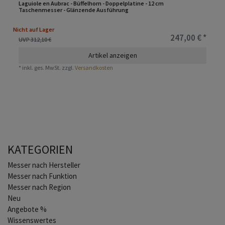
Laguiole en Aubrac - Büffelhorn - Doppelplatine - 12 cm
Taschenmesser - Glänzende Ausführung
Nicht auf Lager
247,00 € *
UVP 312,10 €
Artikel anzeigen
*
inkl. ges. MwSt.
zzgl.
Versandkosten
KATEGORIEN
Home
Messer nach Hersteller
Messer nach Funktion
Messer nach Region
Neu
Angebote %
Wissenswertes