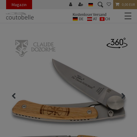
Magazin
0,00 EUR
☰