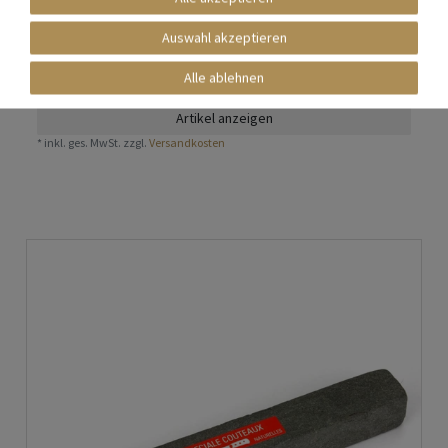
Schleifstein aus den Pyrenäen mit 2 Korngrößen
Auswahl akzeptieren
Nicht auf Lager
Alle ablehnen
25,20 € *
Artikel anzeigen
*
inkl. ges. MwSt.
zzgl.
Versandkosten