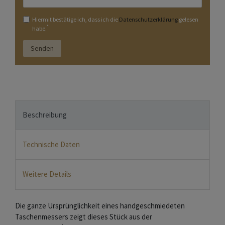
Hiermit bestätige ich, dass ich die
Daten­schutz­erklärung
gelesen
*
habe.
Senden
Beschreibung
Technische Daten
Weitere Details
Die ganze Ursprünglichkeit eines handgeschmiedeten
Taschenmessers zeigt dieses Stück aus der