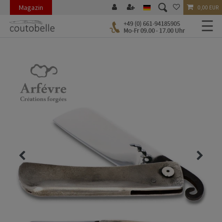
Magazin
0,00 EUR
☰