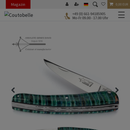
Magazin
0,00 EUR
☰