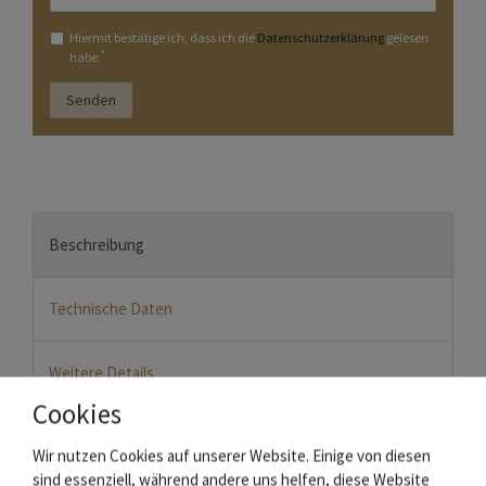
Hiermit bestätige ich, dass ich die
Daten­schutz­erklärung
gelesen
*
habe.
Senden
Beschreibung
Technische Daten
Weitere Details
Cookies
Seltenes Le Thiers Taschenmesser aus der in Thiers
Wir nutzen Cookies auf unserer Website. Einige von diesen
ansässigen Traditionsschmiede Arbalète G. David.
sind essenziell, während andere uns helfen, diese Website