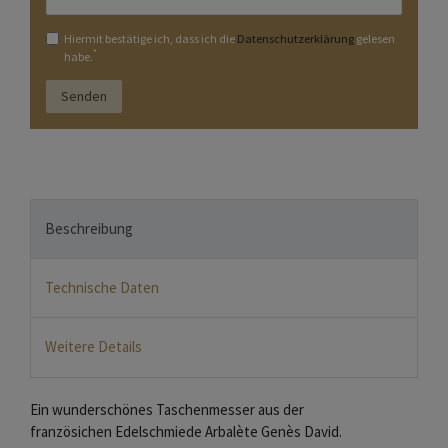
Hiermit bestätige ich, dass ich die
Daten­schutz­erklärung
gelesen
*
habe.
Senden
Beschreibung
Technische Daten
Weitere Details
Ein wunderschönes Taschenmesser aus der
französichen Edelschmiede Arbalète Genès David.