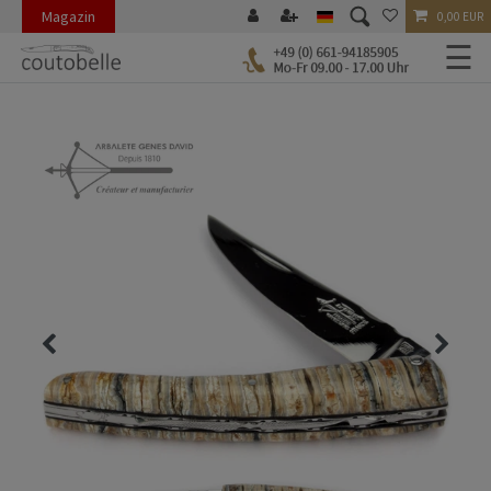
Magazin
0,00 EUR
☰