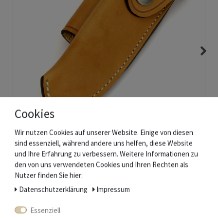
Cookies
Forge de Laguiole Gürteletui - Leder braun - 11/12 cm Taschenmesser
Wir nutzen Cookies auf unserer Website. Einige von diesen
sind essenziell, während andere uns helfen, diese Website
Nicht auf Lager
und Ihre Erfahrung zu verbessern. Weitere Informationen zu
46,10 € *
den von uns verwendeten Cookies und Ihren Rechten als
Artikel anzeigen
Nutzer finden Sie hier:
*
inkl. ges. MwSt.
zzgl.
Versandkosten
Daten­schutz­erklärung
Impressum
Essenziell