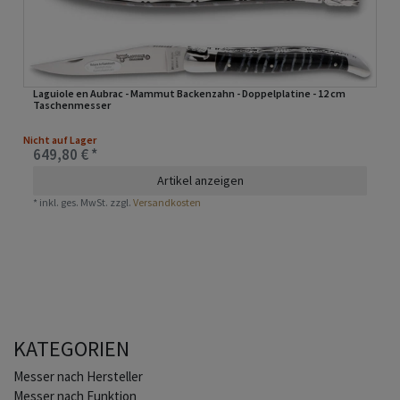
Laguiole en Aubrac - Mammut Backenzahn - Doppelplatine - 12 cm
Taschenmesser
Nicht auf Lager
649,80 € *
Artikel anzeigen
*
inkl. ges. MwSt.
zzgl.
Versandkosten
KATEGORIEN
Home
Messer nach Hersteller
Messer nach Funktion