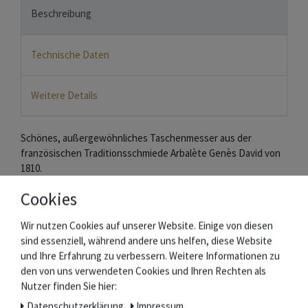
Beschreibung
Technische Daten
Weitere Details
Schönes, außergewöhnliches Taschenmesser aus der
französischen Traditionsschmiede Arbalète Genès David von
1810.
Cookies
Das Messer hat die klassische Thiers-Form. Die massiven 12
cm Griffschalen sind aus auffällig gemasertem Pistazienholz.
Wir nutzen Cookies auf unserer Website. Einige von diesen
sind essenziell, während andere uns helfen, diese Website
Feder und Platinen sind schön von Hand verziert. Ebenso der
und Ihre Erfahrung zu verbessern. Weitere Informationen zu
Rücken der 9 cm langen Klinge. Sie besteht aus 12C27 Sandvik-
den von uns verwendeten Cookies und Ihren Rechten als
Stahl.
Nutzer finden Sie hier:
In die Klinge ist das Logo der Schmiede mit der
Daten­schutz­erklärung
Impressum