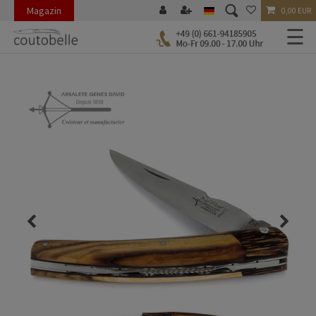
Magazin
0,00 EUR
☰